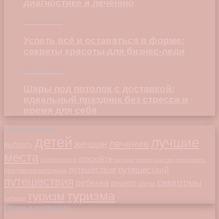
диагностике и лечению
22.06.2026
Успеть всё и оставаться в форме:
секреты красоты для бизнес-леди
23.04.2026
Шары под потолок с доставкой:
идеальный праздник без стресса и
время для себя
Облако меток
детей
лучшие
лечение
женщин
выбрать
места
откройте
особенности
питание
преимущества
приготовить
путешествий
путешествие
противозачаточные
путешествия
симптомы
ребенка
рецепт
салат
туризма
туризм
таблетки
Обзор в картинках