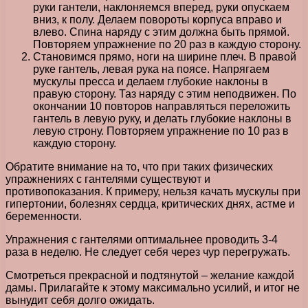
руки гантели, наклоняемся вперед, руки опускаем
вниз, к полу. Делаем повороты корпуса вправо и
влево. Спина наряду с этим должна быть прямой.
Повторяем упражнение по 20 раз в каждую сторону.
Становимся прямо, ноги на ширине плеч. В правой
руке гантель, левая рука на поясе. Напрягаем
мускулы пресса и делаем глубокие наклоны в
правую сторону. Таз наряду с этим неподвижен. По
окончании 10 повторов направляться переложить
гантель в левую руку, и делать глубокие наклоны в
левую строну. Повторяем упражнение по 10 раз в
каждую сторону.
Обратите внимание на то, что при таких физических
упражнениях с гантелями существуют и
противопоказания. К примеру, нельзя качать мускулы при
гипертонии, болезнях сердца, критических днях, астме и
беременности.
Упражнения с гантелями оптимальнее проводить 3-4
раза в неделю. Не следует себя через чур перегружать.
Смотреться прекрасной и подтянутой – желание каждой
дамы. Прилагайте к этому максимально усилий, и итог не
вынудит себя долго ожидать.