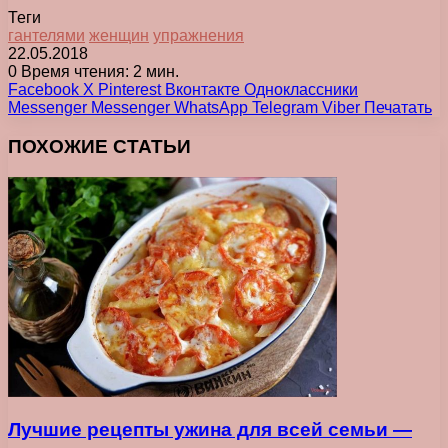
Теги
гантелями
женщин
упражнения
22.05.2018
0
Время чтения: 2 мин.
Facebook
X
Pinterest
Вконтакте
Одноклассники
Messenger
Messenger
WhatsApp
Telegram
Viber
Печатать
ПОХОЖИЕ СТАТЬИ
Лучшие рецепты ужина для всей семьи —