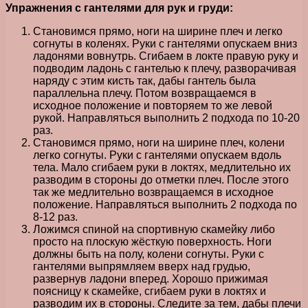
Упражнения с гантелями для рук и груди:
Становимся прямо, ноги на ширине плеч и легко
согнуты в коленях. Руки с гантелями опускаем вниз
ладонями вовнутрь. Сгибаем в локте правую руку и
подводим ладонь с гантелью к плечу, разворачивая
наряду с этим кисть так, дабы гантель была
параллельна плечу. Потом возвращаемся в
исходное положение и повторяем то же левой
рукой. Направляться выполнить 2 подхода по 10-20
раз.
Становимся прямо, ноги на ширине плеч, колени
легко согнуты. Руки с гантелями опускаем вдоль
тела. Мало сгибаем руки в локтях, медлительно их
разводим в стороны до отметки плеч. После этого
так же медлительно возвращаемся в исходное
положение. Направляться выполнить 2 подхода по
8-12 раз.
Ложимся спиной на спортивную скамейку либо
просто на плоскую жёсткую поверхность. Ноги
должны быть на полу, колени согнуты. Руки с
гантелями выпрямляем вверх над грудью,
развернув ладони вперед. Хорошо прижимая
поясницу к скамейке, сгибаем руки в локтях и
разводим их в стороны. Следите за тем, дабы плечи