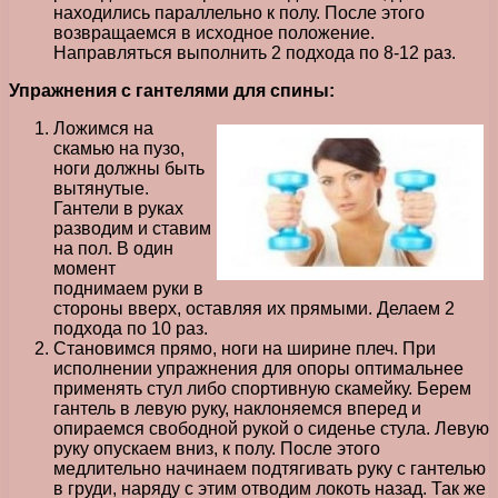
находились параллельно к полу. После этого
возвращаемся в исходное положение.
Направляться выполнить 2 подхода по 8-12 раз.
Упражнения с гантелями для спины:
Ложимся на
скамью на пузо,
ноги должны быть
вытянутые.
Гантели в руках
разводим и ставим
на пол. В один
момент
поднимаем руки в
стороны вверх, оставляя их прямыми. Делаем 2
подхода по 10 раз.
Становимся прямо, ноги на ширине плеч. При
исполнении упражнения для опоры оптимальнее
применять стул либо спортивную скамейку. Берем
гантель в левую руку, наклоняемся вперед и
опираемся свободной рукой о сиденье стула. Левую
руку опускаем вниз, к полу. После этого
медлительно начинаем подтягивать руку с гантелью
в груди, наряду с этим отводим локоть назад. Так же