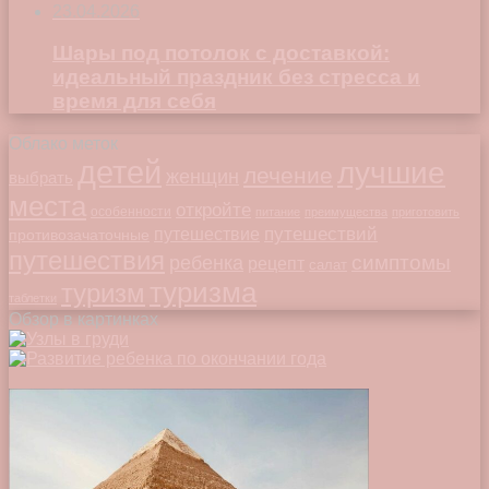
23.04.2026
Шары под потолок с доставкой:
идеальный праздник без стресса и
время для себя
Облако меток
детей
лучшие
лечение
женщин
выбрать
места
откройте
особенности
питание
преимущества
приготовить
путешествий
путешествие
противозачаточные
путешествия
симптомы
ребенка
рецепт
салат
туризма
туризм
таблетки
Обзор в картинках