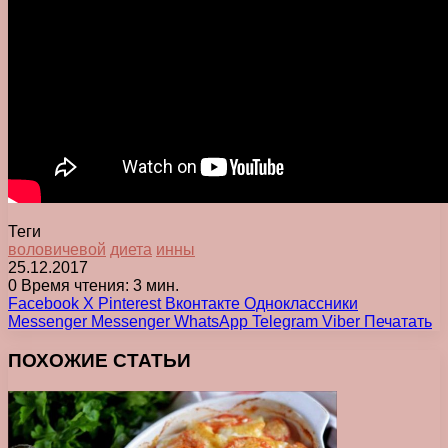
Теги
воловичевой
диета
инны
25.12.2017
0
Время чтения: 3 мин.
Facebook
X
Pinterest
Вконтакте
Одноклассники
Messenger
Messenger
WhatsApp
Telegram
Viber
Печатать
ПОХОЖИЕ СТАТЬИ