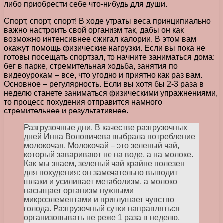
либо приобрести себе что-нибудь для души.
Спорт, спорт, спорт! В ходе утраты веса принципиально
важно настроить свой организм так, дабы он как
возможно интенсивнее сжигал калории. В этом вам
окажут помощь физические нагрузки. Если вы пока не
готовы посещать спортзал, то начните заниматься дома:
бег в парке, стремительная ходьба, занятия по
видеоурокам – все, что угодно и приятно как раз вам.
Основное – регулярность. Если вы хотя бы 2-3 раза в
неделю станете заниматься физическими упражнениями,
то процесс похудения отправится намного
стремительнее и результативнее.
Разгрузочные дни. В качестве разгрузочных
дней Инна Воловичева выбрала потребление
молокочая. Молокочай – это зеленый чай,
который заваривают не на воде, а на молоке.
Как мы знаем, зеленый чай крайне полезен
для похудения: он замечательно выводит
шлаки и усиливает метаболизм, а молоко
насыщает организм нужными
микроэлементами и приглушает чувство
голода. Разгрузочный сутки направляться
организовывать не реже 1 раза в неделю,