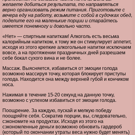
желаете добиться результата, то направляться
верно организовать режим питания. Приготовьте с
вечера еду на работу, возьмите с собой в судочках обед,
поделите его на маленькие порции и старайтесь
имеется понемногу и довольно часто.
«Нет» — спиртным напиткам! Алкоголь есть весьма
калорийным напитком, к тому же он стимулирует аппетит,
исходя из этого крепкие алкогольные напитки исключаем
вовсе, а на протяжении праздничных дней разрешаем
себе бокал сухого вина и не более.
Массаж. Выясняется, избавиться от эмоции голода
возможно массируя точку, которая блокирует приступы
голода. Находится она между верхней губой и кончиком
носа.
Нажимая в течение 15-20 секунд на данную точку,
возможно с успехом избавиться от эмоции голода.
Поощрение. За каждую, пускай и мелкую победу
поощряйте себя. Сократив порции, вы, следовательно,
сэкономите на продуктах. Исходя из этого на
сэкономленные деньги возможно обновить гардероб
(который по окончании утраты веса нужно будет менять)