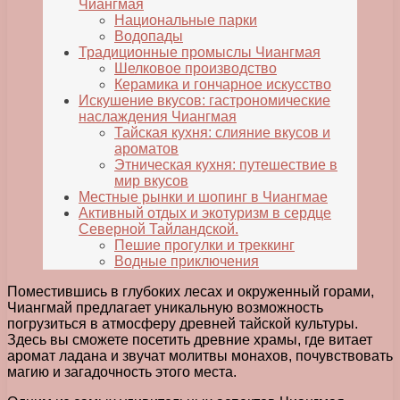
Чиангмая
Национальные парки
Водопады
Традиционные промыслы Чиангмая
Шелковое производство
Керамика и гончарное искусство
Искушение вкусов: гастрономические
наслаждения Чиангмая
Тайская кухня: слияние вкусов и
ароматов
Этническая кухня: путешествие в
мир вкусов
Местные рынки и шопинг в Чиангмае
Активный отдых и экотуризм в сердце
Северной Тайландской.
Пешие прогулки и треккинг
Водные приключения
Поместившись в глубоких лесах и окруженный горами,
Чиангмай предлагает уникальную возможность
погрузиться в атмосферу древней тайской культуры.
Здесь вы сможете посетить древние храмы, где витает
аромат ладана и звучат молитвы монахов, почувствовать
магию и загадочность этого места.