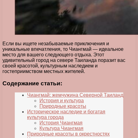
Если вы ищете незабываемые приключения и
уникальные впечатления, то Чиангмай — идеальное
место для вашего следующего отдыха. Этот
удивительный город на севере Таиланда поразит вас
своей красотой, культурным наследием и
гостеприимством местных жителей.
Содержание статьи:
Чиангмай: жемчужина Северной Таиланд
История и культура
Природные красоты
Историческое наследие и богатая
культура города
История Чиангмая
Культура Чиангмая
Природные красоты в окрестностях