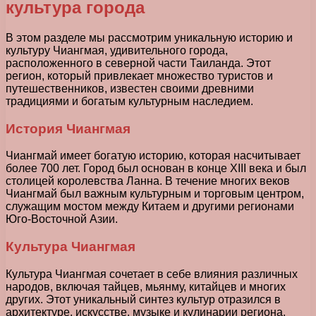
культура города
В этом разделе мы рассмотрим уникальную историю и
культуру Чиангмая, удивительного города,
расположенного в северной части Таиланда. Этот
регион, который привлекает множество туристов и
путешественников, известен своими древними
традициями и богатым культурным наследием.
История Чиангмая
Чиангмай имеет богатую историю, которая насчитывает
более 700 лет. Город был основан в конце XIII века и был
столицей королевства Ланна. В течение многих веков
Чиангмай был важным культурным и торговым центром,
служащим мостом между Китаем и другими регионами
Юго-Восточной Азии.
Культура Чиангмая
Культура Чиангмая сочетает в себе влияния различных
народов, включая тайцев, мьянму, китайцев и многих
других. Этот уникальный синтез культур отразился в
архитектуре, искусстве, музыке и кулинарии региона.