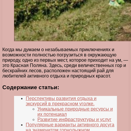
Когда мы думаем о незабываемых приключениях и
возможности полностью погрузиться в окружающую
природу, одно из первых мест, которое приходит на ум, —
это Красная Поляна. Здесь, среди величественных гор и
бескрайних лесов, расположен настоящий рай для
любителей активного отдыха и природных красот.
Содержание статьи:
Перспективы развития отдыха и
экскурсий в прекрасном уголке.
Уникальные природные ресурсы и
их потенциал
Развитие инфраструктуры и услуг
Популярные варианты активного досуга
на знаменитом горнолыжном.