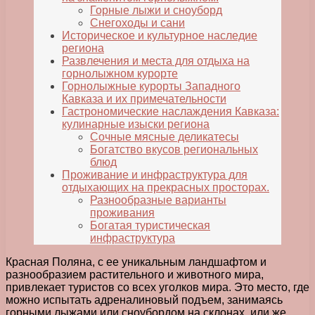
Горные лыжи и сноуборд
Снегоходы и сани
Историческое и культурное наследие
региона
Развлечения и места для отдыха на
горнолыжном курорте
Горнолыжные курорты Западного
Кавказа и их примечательности
Гастрономические наслаждения Кавказа:
кулинарные изыски региона
Сочные мясные деликатесы
Богатство вкусов региональных
блюд
Проживание и инфраструктура для
отдыхающих на прекрасных просторах.
Разнообразные варианты
проживания
Богатая туристическая
инфраструктура
Красная Поляна, с ее уникальным ландшафтом и
разнообразием растительного и животного мира,
привлекает туристов со всех уголков мира. Это место, где
можно испытать адреналиновый подъем, занимаясь
горными лыжами или сноубордом на склонах, или же