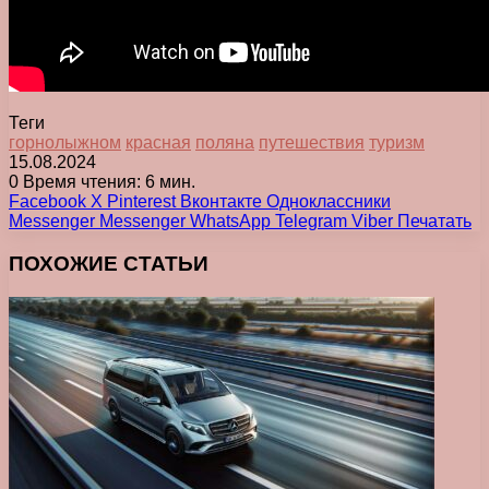
Теги
горнолыжном
красная
поляна
путешествия
туризм
15.08.2024
0
Время чтения: 6 мин.
Facebook
X
Pinterest
Вконтакте
Одноклассники
Messenger
Messenger
WhatsApp
Telegram
Viber
Печатать
ПОХОЖИЕ СТАТЬИ