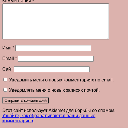
Комментарий
*
Имя
*
Email
*
Сайт
Уведомить меня о новых комментариях по email.
Уведомлять меня о новых записях почтой.
Этот сайт использует Akismet для борьбы со спамом.
Узнайте, как обрабатываются ваши данные
комментариев
.