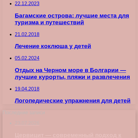
22.12.2023
Багамские острова: лучшие места для
туризма и путешествий
21.02.2018
Лечение коклюша у детей
05.02.2024
Отдых на Черном море в Болгарии —
лучшие курорты, пляжи и развлечения
19.04.2018
Логопедические упражнения для детей
Последние записи
23.07.2026
Цервицит — современный подход к