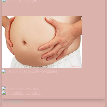
Интересное