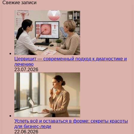
Свежие записи
Цервицит — современный подход к диагностике и
лечению
23.07.2026
Успеть всё и оставаться в форме: секреты красоты
для бизнес-леди
22.06.2026