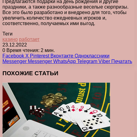
Предлагаются подарки на день рождения и другие
праздники, а также разнообразные веселые сюрпризы.
Все это было разработано и внедрено для того, чтобы
увеличить количество ежедневных игроков и,
соответственно, получаемых ими выгод.
Теги
казино
работает
23.12.2022
0
Время чтения: 2 мин.
Facebook
X
Pinterest
Вконтакте
Одноклассники
Messenger
Messenger
WhatsApp
Telegram
Viber
Печатать
ПОХОЖИЕ СТАТЬИ