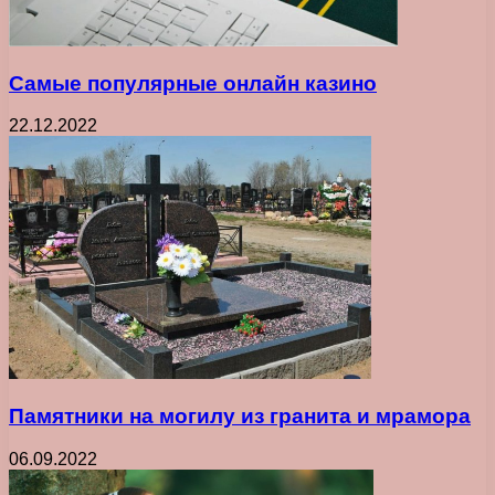
Самые популярные онлайн казино
22.12.2022
Памятники на могилу из гранита и мрамора
06.09.2022