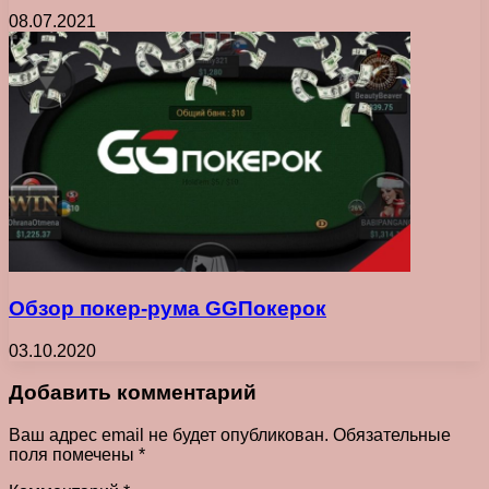
08.07.2021
Обзор покер-рума GGПокерок
03.10.2020
Добавить комментарий
Ваш адрес email не будет опубликован.
Обязательные
поля помечены
*