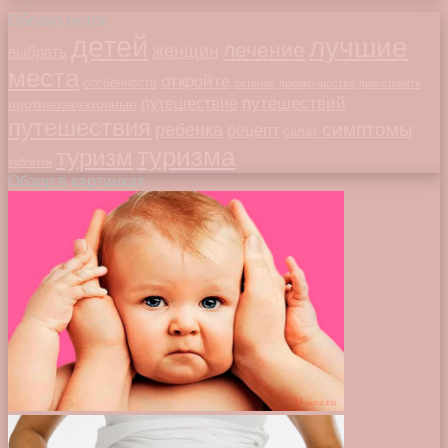
Облако меток
детей
лучшие
лечение
женщин
выбрать
места
откройте
особенности
питание
преимущества
приготовить
путешествий
путешествие
противозачаточные
путешествия
симптомы
ребенка
рецепт
салат
туризма
туризм
таблетки
Обзор в картинках