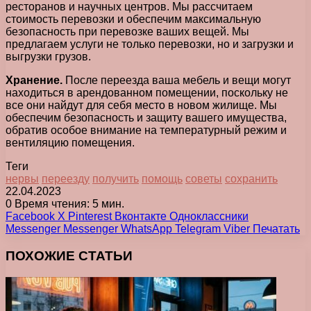
ресторанов и научных центров. Мы рассчитаем
стоимость перевозки и обеспечим максимальную
безопасность при перевозке ваших вещей. Мы
предлагаем услуги не только перевозки, но и загрузки и
выгрузки грузов.
Хранение.
После переезда ваша мебель и вещи могут
находиться в арендованном помещении, поскольку не
все они найдут для себя место в новом жилище. Мы
обеспечим безопасность и защиту вашего имущества,
обратив особое внимание на температурный режим и
вентиляцию помещения.
Теги
нервы
переезду
получить
помощь
советы
сохранить
22.04.2023
0
Время чтения: 5 мин.
Facebook
X
Pinterest
Вконтакте
Одноклассники
Messenger
Messenger
WhatsApp
Telegram
Viber
Печатать
ПОХОЖИЕ СТАТЬИ