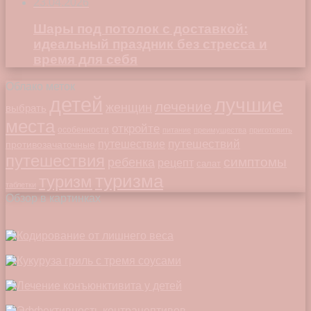
23.04.2026
Шары под потолок с доставкой:
идеальный праздник без стресса и
время для себя
Облако меток
детей
лучшие
лечение
женщин
выбрать
места
откройте
особенности
питание
преимущества
приготовить
путешествий
путешествие
противозачаточные
путешествия
симптомы
ребенка
рецепт
салат
туризма
туризм
таблетки
Обзор в картинках