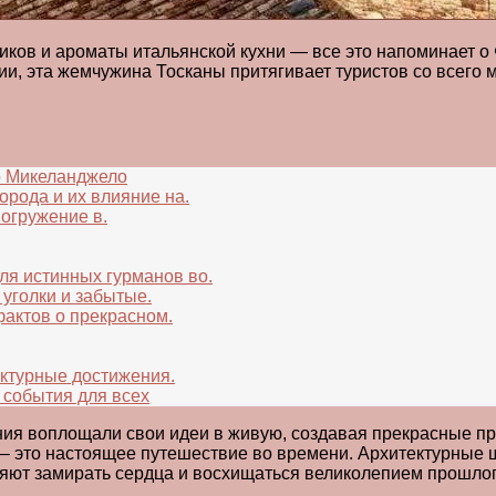
тиков и ароматы итальянской кухни — все это напоминает о
ии, эта жемчужина Тосканы притягивает туристов со всего
о Микеланджело
рода и их влияние на.
огружение в.
ля истинных гурманов во.
уголки и забытые.
актов о прекрасном.
ктурные достижения.
 события для всех
ния воплощали свои идеи в живую, создавая прекрасные пр
м — это настоящее путешествие во времени. Архитектурные 
ляют замирать сердца и восхищаться великолепием прошлог