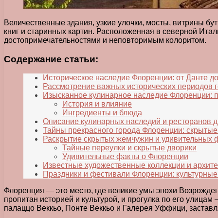
Величественные здания, узкие улочки, мосты, витрины бу
книг и старинных картин. Расположенная в северной Итал
достопримечательностями и неповторимым колоритом.
Содержание статьи:
Историческое наследие Флоренции: от Данте д
Рассмотрение важных исторических периодов го
Изысканное кулинарное наследие Флоренции: п
История и влияние
Ингредиенты и блюда
Описание кулинарных наследий и ресторанов д
Тайны прекрасного города Флоренции: скрытые 
Раскрытие скрытых жемчужин и удивительных ф
Тайные переулки и скрытые дворики
Удивительные факты о Флоренции
Известные художественные коллекции и архите
Праздники и фестивали Флоренции: культурные
Флоренция — это место, где великие умы эпохи Возрожде
пропитан историей и культурой, и прогулка по его улица
палаццо Веккьо, Понте Веккьо и Галерея Уффици, застав