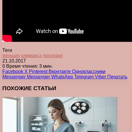
Теги
женщин
климакса
признаки
21.10.2017
0
Время чтения: 3 мин.
Facebook
X
Pinterest
Вконтакте
Одноклассники
Messenger
Messenger
WhatsApp
Telegram
Viber
Печатать
ПОХОЖИЕ СТАТЬИ