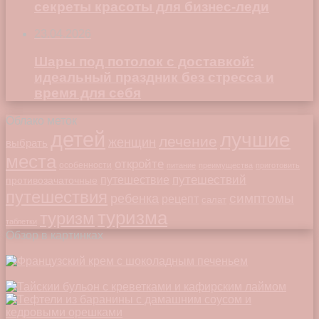
секреты красоты для бизнес-леди
23.04.2026
Шары под потолок с доставкой:
идеальный праздник без стресса и
время для себя
Облако меток
детей
лучшие
лечение
женщин
выбрать
места
откройте
особенности
питание
преимущества
приготовить
путешествий
путешествие
противозачаточные
путешествия
симптомы
ребенка
рецепт
салат
туризма
туризм
таблетки
Обзор в картинках