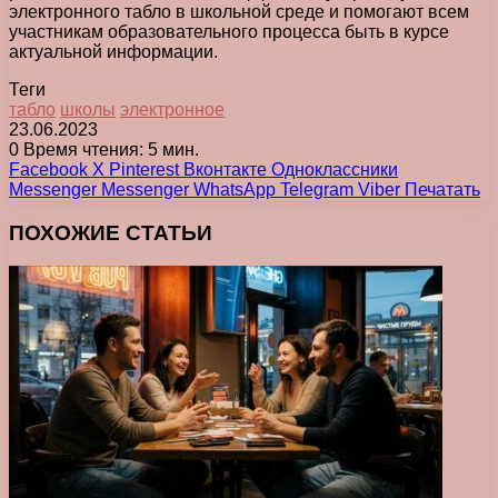
электронного табло в школьной среде и помогают всем
участникам образовательного процесса быть в курсе
актуальной информации.
Теги
табло
школы
электронное
23.06.2023
0
Время чтения: 5 мин.
Facebook
X
Pinterest
Вконтакте
Одноклассники
Messenger
Messenger
WhatsApp
Telegram
Viber
Печатать
ПОХОЖИЕ СТАТЬИ