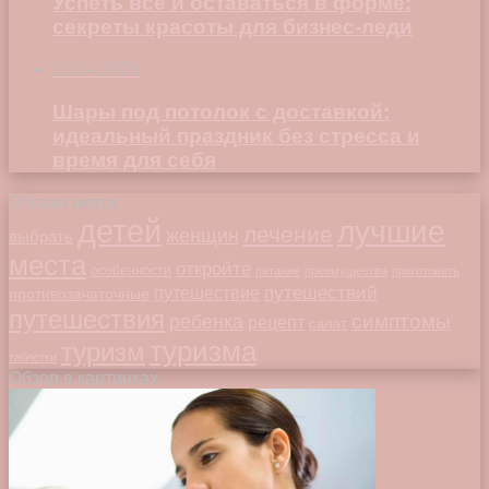
Успеть всё и оставаться в форме:
секреты красоты для бизнес-леди
23.04.2026
Шары под потолок с доставкой:
идеальный праздник без стресса и
время для себя
Облако меток
детей
лучшие
лечение
женщин
выбрать
места
откройте
особенности
питание
преимущества
приготовить
путешествий
путешествие
противозачаточные
путешествия
симптомы
ребенка
рецепт
салат
туризма
туризм
таблетки
Обзор в картинках