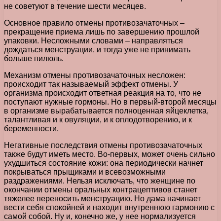
не советуют в течение шести месяцев.
Основное правило отмены противозачаточных –
прекращение приема лишь по завершению прошлой
упаковки. Несложными словами – направляться
дождаться менструации, и тогда уже не принимать
больше пилюль.
Механизм отмены противозачаточных несложен:
происходит так называемый эффект отмены. У
организма происходит ответная реакция на то, что не
поступают нужные гормоны. Но в первый-второй месяцы
в организме вырабатывается полноценная яйцеклетка,
талантливая и к овуляции, и к оплодотворению, и к
беременности.
Негативные последствия отмены противозачаточных
также будут иметь место. Во-первых, может очень сильно
ухудшиться состояние кожи: она периодически начнет
покрываться прыщиками и всевозможными
раздражениями. Нельзя исключать, что женщине по
окончании отмены оральных контрацептивов станет
тяжелее переносить менструацию. Но дама начинает
вести себя спокойней и находит внутреннюю гармонию с
самой собой. Ну и, конечно же, у нее нормализуется