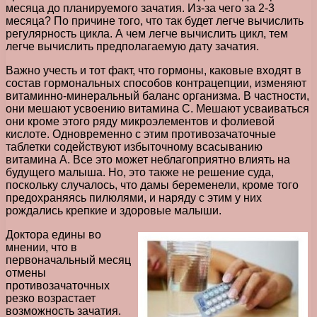
месяца до планируемого зачатия. Из-за чего за 2-3
месяца? По причине того, что так будет легче вычислить
регулярность цикла. А чем легче вычислить цикл, тем
легче вычислить предполагаемую дату зачатия.
Важно учесть и тот факт, что гормоны, каковые входят в
состав гормональных способов контрацепции, изменяют
витаминно-минеральный баланс организма. В частности,
они мешают усвоению витамина С. Мешают усваиваться
они кроме этого ряду микроэлементов и фолиевой
кислоте. Одновременно с этим противозачаточные
таблетки содействуют избыточному всасыванию
витамина А. Все это может неблагоприятно влиять на
будущего малыша. Но, это также не решение суда,
поскольку случалось, что дамы беременели, кроме того
предохраняясь пилюлями, и наряду с этим у них
рождались крепкие и здоровые малыши.
Доктора едины во
мнении, что в
первоначальный месяц
отмены
противозачаточных
резко возрастает
возможность зачатия.