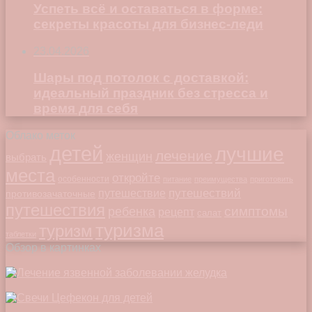
Успеть всё и оставаться в форме:
секреты красоты для бизнес-леди
23.04.2026
Шары под потолок с доставкой:
идеальный праздник без стресса и
время для себя
Облако меток
детей
лучшие
лечение
женщин
выбрать
места
откройте
особенности
питание
преимущества
приготовить
путешествий
путешествие
противозачаточные
путешествия
симптомы
ребенка
рецепт
салат
туризма
туризм
таблетки
Обзор в картинках