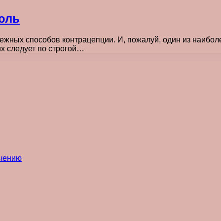
юль
дежных способов контрацепции. И, пожалуй, один из наибо
х следует по строгой…
ечению