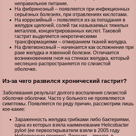
неправильное питание.
На фибринозный – появляется при инфекционных
серьёзных болезнях, при отравлениях кислотами.
На коррозийный – появляется из-за попадания в
желудок щелочей, солей так называемых тяжелых
металлов, концентрированных кислот. Таковой
гастрит выделяется некротическими
трансформациями – отмиранием тканей желудка.
На флегмонозный – начинается как осложнение при
раке желудка и язвенной болезни. Отличается
возникновением гноя на стенках желудка, который
неспешно распространяется по слизистой
оболочке.
Из-за чего развился хронический гастрит?
Заболевания результат долгого воспаления слизистой
оболочке оболочки. Часто у больного не проявляются
симптомы. Появляется по ряду причин, рассмотрим лишь
кое-какие:
Зараженность желудка грибками либо бактериями,
одна из которых взяла наименование Helicobacter
pylori (ее первооткрыватели взяли в 2005 году
Нобелевскую премию). Лечение – личное, в