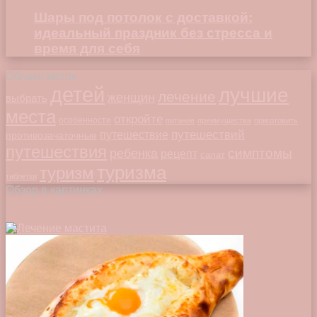
Шары под потолок с доставкой:
идеальный праздник без стресса и
время для себя
Облако меток
детей
лучшие
лечение
женщин
выбрать
места
откройте
особенности
питание
преимущества
приготовить
путешествий
путешествие
противозачаточные
путешествия
симптомы
ребенка
рецепт
салат
туризма
туризм
таблетки
Обзор в картинках