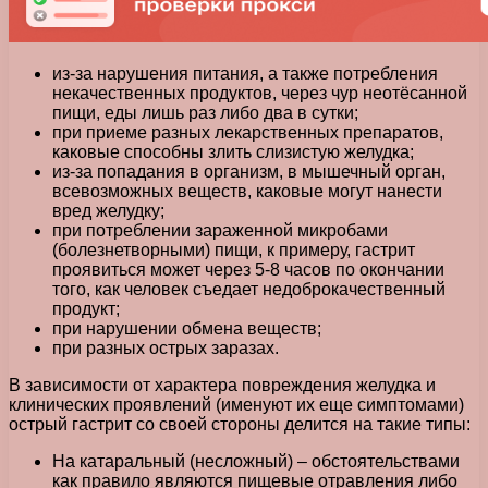
из-за нарушения питания, а также потребления
некачественных продуктов, через чур неотёсанной
пищи, еды лишь раз либо два в сутки;
при приеме разных лекарственных препаратов,
каковые способны злить слизистую желудка;
из-за попадания в организм, в мышечный орган,
всевозможных веществ, каковые могут нанести
вред желудку;
при потреблении зараженной микробами
(болезнетворными) пищи, к примеру, гастрит
проявиться может через 5-8 часов по окончании
того, как человек съедает недоброкачественный
продукт;
при нарушении обмена веществ;
при разных острых заразах.
В зависимости от характера повреждения желудка и
клинических проявлений (именуют их еще симптомами)
острый гастрит со своей стороны делится на такие типы:
На катаральный (несложный) – обстоятельствами
как правило являются пищевые отравления либо