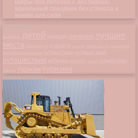
Шары под потолок с доставкой:
идеальный праздник без стресса и
время для себя
Облако меток
детей
лучшие
лечение
женщин
выбрать
места
откройте
особенности
питание
преимущества
приготовить
путешествий
путешествие
противозачаточные
путешествия
симптомы
ребенка
рецепт
салат
туризма
туризм
таблетки
Обзор в картинках