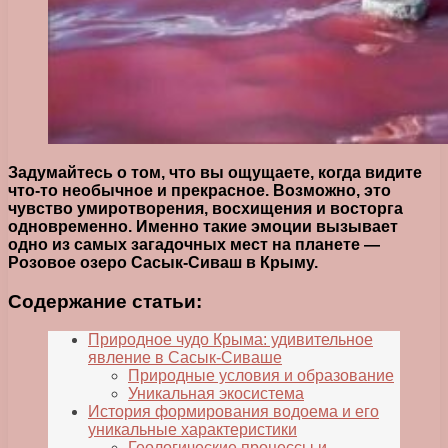
Задумайтесь о том, что вы ощущаете, когда видите
что-то необычное и прекрасное. Возможно, это
чувство умиротворения, восхищения и восторга
одновременно. Именно такие эмоции вызывает
одно из самых загадочных мест на планете —
Розовое озеро Сасык-Сиваш в Крыму.
Содержание статьи:
Природное чудо Крыма: удивительное
явление в Сасык-Сиваше
Природные условия и образование
Уникальная экосистема
История формирования водоема и его
уникальные характеристики
Геологические процессы и