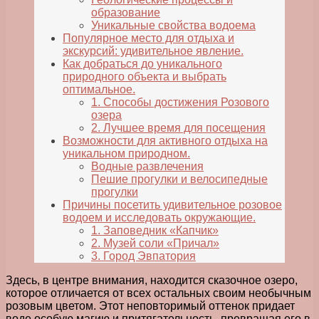
образование
Уникальные свойства водоема
Популярное место для отдыха и
экскурсий: удивительное явление.
Как добраться до уникального
природного объекта и выбрать
оптимальное.
1. Способы достижения Розового
озера
2. Лучшее время для посещения
Возможности для активного отдыха на
уникальном природном.
Водные развлечения
Пешие прогулки и велосипедные
прогулки
Причины посетить удивительное розовое
водоем и исследовать окружающие.
1. Заповедник «Капчик»
2. Музей соли «Причал»
3. Город Эвпатория
Здесь, в центре внимания, находится сказочное озеро,
которое отличается от всех остальных своим необычным
розовым цветом. Этот неповторимый оттенок придает
воде особую магию и притягательность, превращая его в