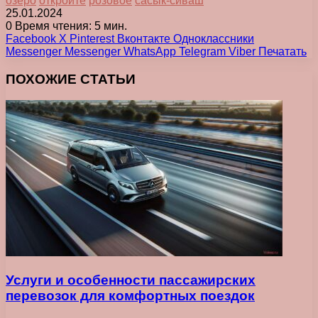
озеро
откройте
розовое
сасык-сиваш
25.01.2024
0
Время чтения: 5 мин.
Facebook
X
Pinterest
Вконтакте
Одноклассники
Messenger
Messenger
WhatsApp
Telegram
Viber
Печатать
ПОХОЖИЕ СТАТЬИ
Услуги и особенности пассажирских
перевозок для комфортных поездок