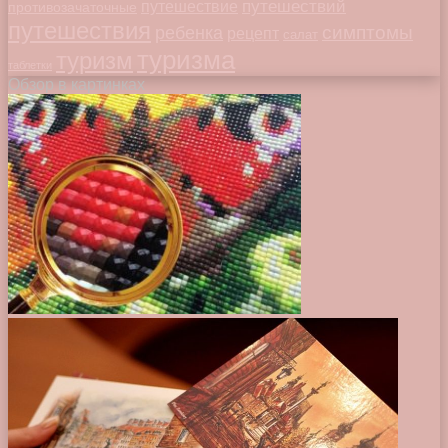
путешествий
путешествие
противозачаточные
путешествия
симптомы
ребенка
рецепт
салат
туризма
туризм
таблетки
Обзор в картинках