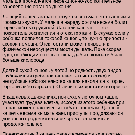
малыша проявляется инфекционно-воспалительное
заболевание органов дыхания.
Лающий кашель характеризуется весьма неотёсанным и
громким звуком. У малыша наряду с этим весьма болит
горло либо за грудиной. Лающий кашель — это
показатель воспаления и отека гортани. В случае если у
ребенка появился таковой кашель, то нужно привести к
скорой помощи. Отек гортани может привести к
физической неосуществимости дышать. Пока скорая
едет, необходимо открыть окна, дабы в комнате было
больше кислорода.
Долгий сухой кашель у детей не редкость двух видов —
глубочайший (ребенок кашляет за счет легких) и
неглубокий (обстоятельство кашля находится в горле,
гортани либо в трахее). Отличить их достаточно просто.
В кашлевых движениях, при сухом легочном кашле,
участвует грудная клетка, исходя из этого ребенка при
кашле может практически сгибать пополам. Данный
кашель весьма выматывает, приступы продолжаются
довольно продолжительное время, от минуты и
продолжительнее.
Поверхностный кашель характеризуется хриплостью