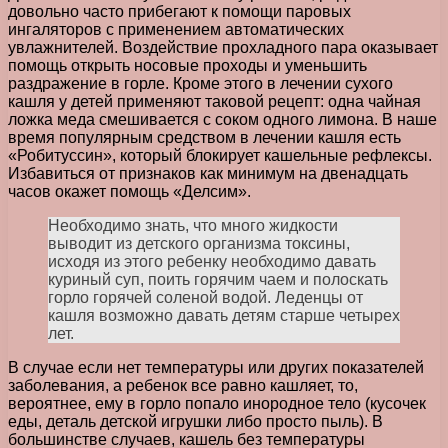
довольно часто прибегают к помощи паровых
ингаляторов с применением автоматических
увлажнителей. Воздействие прохладного пара оказывает
помощь открыть носовые проходы и уменьшить
раздражение в горле. Кроме этого в лечении сухого
кашля у детей применяют таковой рецепт: одна чайная
ложка меда смешивается с соком одного лимона. В наше
время популярным средством в лечении кашля есть
«Робитуссин», который блокирует кашельные рефлексы.
Избавиться от признаков как минимум на двенадцать
часов окажет помощь «Делсим».
Необходимо знать, что много жидкости
выводит из детского организма токсины,
исходя из этого ребенку необходимо давать
куриный суп, поить горячим чаем и полоскать
горло горячей соленой водой. Леденцы от
кашля возможно давать детям старше четырех
лет.
В случае если нет температуры или других показателей
заболевания, а ребенок все равно кашляет, то,
вероятнее, ему в горло попало инородное тело (кусочек
еды, деталь детской игрушки либо просто пыль). В
большинстве случаев, кашель без температуры