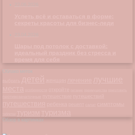
22.06.2026
Успеть всё и оставаться в форме:
секреты красоты для бизнес-леди
23.04.2026
Шары под потолок с доставкой:
идеальный праздник без стресса и
время для себя
Облако меток
детей
лучшие
лечение
женщин
выбрать
места
откройте
особенности
питание
преимущества
приготовить
путешествий
путешествие
противозачаточные
путешествия
симптомы
ребенка
рецепт
салат
туризма
туризм
таблетки
Обзор в картинках