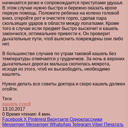
начинается резко и сопровождается приступами удушья.
В этом случае нужно быстро и бережно оказать крохе
первую помощь. Положите ребенка на колено головой
вниз, откройте рот и очистите горло, сделав пара
скользящих ударов в области между лопатками. Кроме
того в случае если предмет быстро выскочит и кашель
закончился, оптимальнее привести к. Он проверит
дыхательные пути, чтоб выяснить повреждены они либо
нет.
В большинстве случаев по утрам таковой кашель без
температуры отмечается у грудничков. За ночь в верхних
дыхательных дорогах малыша скопилась мокрота,
исходя из этого, чтоб их высвободить, необходимо
кашлять.
Нужно делать все советы доктора и скоро кашель должен
отойти.
Теги
кашель
сухой
13.10.2017
0
Время чтения: 4 мин.
Facebook
X
Pinterest
Вконтакте
Одноклассники
Messenger
Messenger
WhatsApp
Telegram
Viber
Печатать