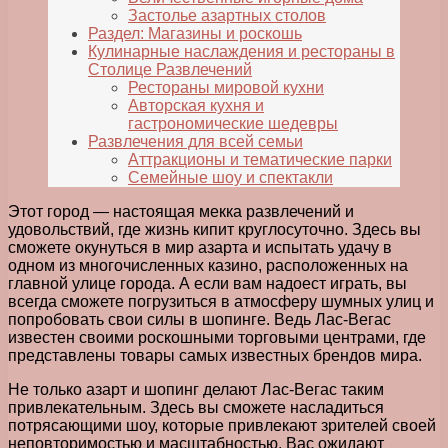
Застолье азартных столов
Раздел: Магазины и роскошь
Кулинарные наслаждения и рестораны в
Столице Развлечений
Рестораны мировой кухни
Авторская кухня и
гастрономические шедевры
Развлечения для всей семьи
Аттракционы и тематические парки
Семейные шоу и спектакли
Этот город — настоящая мекка развлечений и
удовольствий, где жизнь кипит круглосуточно. Здесь вы
сможете окунуться в мир азарта и испытать удачу в
одном из многочисленных казино, расположенных на
главной улице города. А если вам надоест играть, вы
всегда сможете погрузиться в атмосферу шумных улиц и
попробовать свои силы в шопинге. Ведь Лас-Вегас
известен своими роскошными торговыми центрами, где
представлены товары самых известных брендов мира.
Не только азарт и шопинг делают Лас-Вегас таким
привлекательным. Здесь вы сможете насладиться
потрясающими шоу, которые привлекают зрителей своей
неповторимостью и масштабностью. Вас ожидают