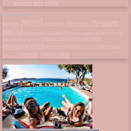
время для себя
Облако меток
детей
лучшие
лечение
женщин
выбрать
места
откройте
особенности
питание
преимущества
приготовить
путешествий
путешествие
противозачаточные
путешествия
симптомы
ребенка
рецепт
салат
туризма
туризм
таблетки
Обзор в картинках