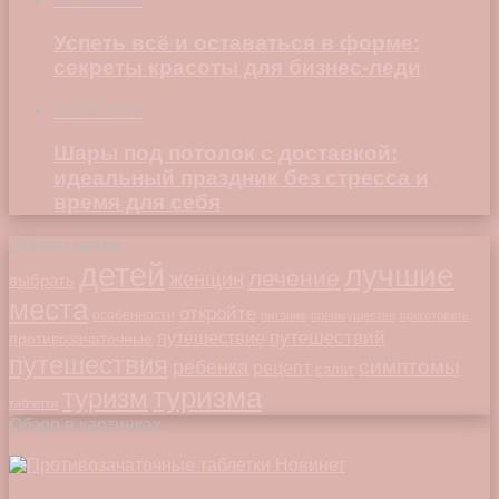
Успеть всё и оставаться в форме:
секреты красоты для бизнес-леди
23.04.2026
Шары под потолок с доставкой:
идеальный праздник без стресса и
время для себя
Облако меток
детей
лучшие
лечение
женщин
выбрать
места
откройте
особенности
питание
преимущества
приготовить
путешествий
путешествие
противозачаточные
путешествия
симптомы
ребенка
рецепт
салат
туризма
туризм
таблетки
Обзор в картинках