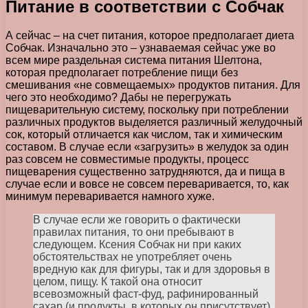
Питание в соответствии с Собчак
А сейчас – на счет питания, которое предполагает диета
Собчак. Изначально это – узнаваемая сейчас уже во
всем мире раздельная система питания Шелтона,
которая предполагает потребление пищи без
смешивания «не совмещаемых» продуктов питания. Для
чего это необходимо? Дабы не перегружать
пищеварительную систему, поскольку при потреблении
различных продуктов выделяется различный желудочный
сок, который отличается как числом, так и химическим
составом. В случае если «загрузить» в желудок за один
раз совсем не совместимые продукты, процесс
пищеварения существенно затрудняются, да и пища в
случае если и вовсе не совсем переваривается, то, как
минимум переваривается намного хуже.
В случае если же говорить о фактически
правилах питания, то они пребывают в
следующем. Ксения Собчак ни при каких
обстоятельствах не употребляет очень
вредную как для фигуры, так и для здоровья в
целом, пищу. К такой она относит
всевозможный фаст-фуд, рафинированный
сахар (и продукты, в которых он присутствует),