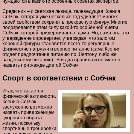
нуждаются в каких-то особенных советах экспертов.
Среди них – и светская львица, телеведущая Ксения
Собчак, которая уже несколько год удивляет многих
своей свойством сохранять прекрасную фигуру. Многие
подозревают в этом силу какой-то особенной диеты
Собчак, которой придерживается дама. Но, сама она это
утверждение опровергает, утверждая, что залогом
хорошей фигуры становятся всего-то регулярные
физические нагрузки и верное питание (сама Ксения
отдает предпочтение питанию по Шелтону, либо же
раздельному питанию). Эти два правила и возможно
назвать при жажде диетой Собчак.
Спорт в соответствии с Собчак
Итак, что касается
физической активности.
Ксению Собчак
заслуженно возможно
назвать приверженцем
здорового образа
жизни, поскольку
спортивные тренировки
в ее графике значатся