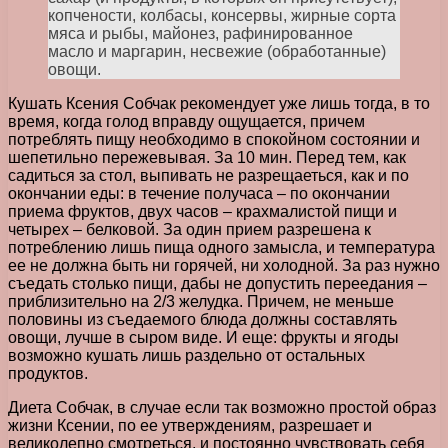
копчености, колбасы, консервы, жирные сорта
мяса и рыбы, майонез, рафинированное
масло и маргарин, несвежие (обработанные)
овощи.
Кушать Ксения Собчак рекомендует уже лишь тогда, в то
время, когда голод вправду ощущается, причем
потреблять пищу необходимо в спокойном состоянии и
шепетильно пережевывая. За 10 мин. Перед тем, как
садиться за стол, выпивать не разрещаеться, как и по
окончании еды: в течение получаса – по окончании
приема фруктов, двух часов – крахмалистой пищи и
четырех – белковой. За один прием разрешена к
потреблению лишь пища одного замысла, и температура
ее не должна быть ни горячей, ни холодной. За раз нужно
съедать столько пищи, дабы не допустить переедания –
приблизительно на 2/3 желудка. Причем, не меньше
половины из съедаемого блюда должны составлять
овощи, лучше в сыром виде. И еще: фрукты и ягоды
возможно кушать лишь раздельно от остальных
продуктов.
Диета Собчак, в случае если так возможно простой образ
жизни Ксении, по ее утверждениям, разрешает и
великолепно смотреться, и постоянно чувствовать себя