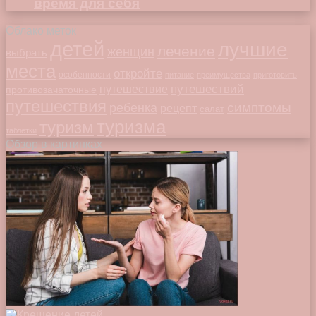
время для себя
Облако меток
детей
лучшие
лечение
женщин
выбрать
места
откройте
особенности
питание
преимущества
приготовить
путешествий
путешествие
противозачаточные
путешествия
симптомы
ребенка
рецепт
салат
туризма
туризм
таблетки
Обзор в картинках