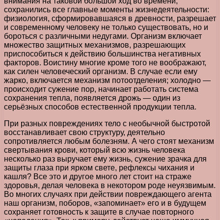
внимания на таковой большой ход во времени,
сохранились все главные моменты жизнедеятельности:
физиология, сформировавшаяся в древности, разрешает
и современному человеку не только существовать, но и
бороться с различными недугами. Организм включает
множество защитных механизмов, разрешающих
приспособиться к действию большинства негативных
факторов. Воистину многие кроме того не воображают,
как силен человеческий организм. В случае если ему
жарко, включается механизм потоотделения; холодно —
происходит сужение пор, начинает работать система
сохранения тепла, появляется дрожь — один из
серьёзных способов естественной продукции тепла.
При разных повреждениях тело с необычной быстротой
восстанавливает свою структуру, деятельно
сопротивляется любым болезням. А чего стоят механизм
свертывания крови, который всю жизнь человека
несколько раз выручает ему жизнь, сужение зрачка для
защиты глаза при ярком свете, рефлексы чихания и
кашля? Все это и другое много лет стоит на страже
здоровья, делая человека в некотором роде неуязвимым.
Во многих случаях при действии повреждающего агента
наш организм, поборов, «запоминает» его и в будущем
сохраняет готовность к защите в случае повторного