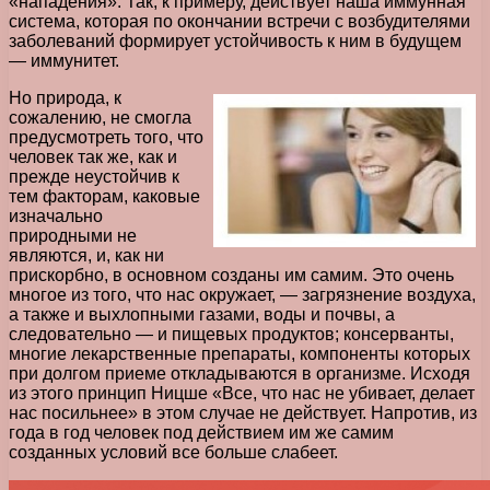
«нападения». Так, к примеру, действует наша иммунная
система, которая по окончании встречи с возбудителями
заболеваний формирует устойчивость к ним в будущем
— иммунитет.
Но природа, к
сожалению, не смогла
предусмотреть того, что
человек так же, как и
прежде неустойчив к
тем факторам, каковые
изначально
природными не
являются, и, как ни
прискорбно, в основном созданы им самим. Это очень
многое из того, что нас окружает, — загрязнение воздуха,
а также и выхлопными газами, воды и почвы, а
следовательно — и пищевых продуктов; консерванты,
многие лекарственные препараты, компоненты которых
при долгом приеме откладываются в организме. Исходя
из этого принцип Ницше «Все, что нас не убивает, делает
нас посильнее» в этом случае не действует. Напротив, из
года в год человек под действием им же самим
созданных условий все больше слабеет.