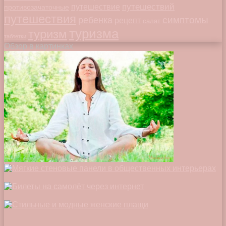
путешествий
путешествие
противозачаточные
путешествия
симптомы
ребенка
рецепт
салат
туризма
туризм
таблетки
Обзор в картинках