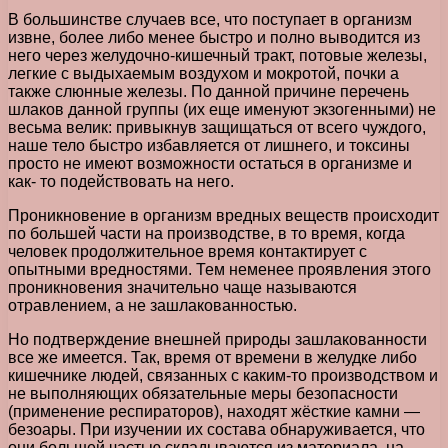
В большинстве случаев все, что поступает в организм
извне, более либо менее быстро и полно выводится из
него через желудочно-кишечный тракт, потовые железы,
легкие с выдыхаемым воздухом и мокротой, почки а
также слюнные железы. По данной причине перечень
шлаков данной группы (их еще именуют экзогенными) не
весьма велик: привыкнув защищаться от всего чуждого,
наше тело быстро избавляется от лишнего, и токсины
просто не имеют возможности остаться в организме и
как- то подействовать на него.
Проникновение в организм вредных веществ происходит
по большей части на производстве, в то время, когда
человек продолжительное время контактирует с
опытными вредностями. Тем неменее проявления этого
проникновения значительно чаще называются
отравлением, а не зашлакованностью.
Но подтверждение внешней природы зашлакованности
все же имеется. Так, время от времени в желудке либо
кишечнике людей, связанных с каким-то производством и
не выполняющих обязательные меры безопасности
(применение респираторов), находят жёсткие камни —
безоары. При изучении их состава обнаруживается, что
они большей частью складываются из материала, на