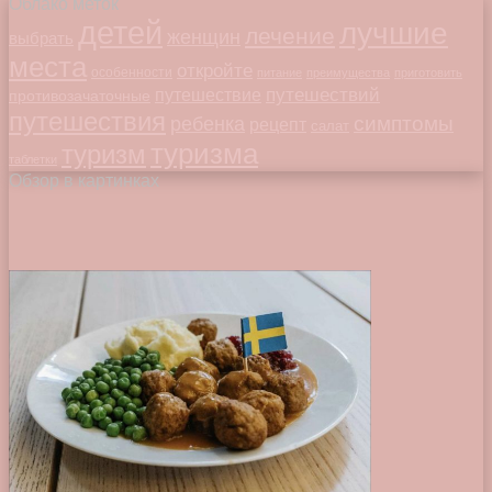
Облако меток
детей
лучшие
лечение
женщин
выбрать
места
откройте
особенности
питание
преимущества
приготовить
путешествий
путешествие
противозачаточные
путешествия
симптомы
ребенка
рецепт
салат
туризма
туризм
таблетки
Обзор в картинках