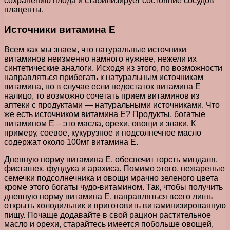
сохранению плода и стабилизирует состояние сосудов
плаценты.
Источники витамина Е
Всем как мы знаем, что натуральные источники
витаминов неизменно намного нужнее, нежели их
синтетические аналоги. Исходя из этого, по возможности
направляться прибегать к натуральным источникам
витамина, но в случае если недостаток витамина Е
налицо, то возможно сочетать прием витаминов из
аптеки с продуктами — натуральными источниками. Что
же есть источником витамина Е? Продукты, богатые
витамином Е – это масла, орехи, овощи и злаки. К
примеру, соевое, кукурузное и подсолнечное масло
содержат около 100мг витамина Е.
Дневную норму витамина Е, обеспечит горсть миндаля,
фисташек, фундука и арахиса. Помимо этого, нежареные
семечки подсолнечника и овощи мрачно зеленого цвета
кроме этого богаты чудо-витамином. Так, чтобы получить
дневную норму витамина Е, направляться всего лишь
открыть холодильник и приготовить витаминизированную
пищу. Почаще додавайте в свой рацион растительное
масло и орехи, старайтесь имеется побольше овощей,