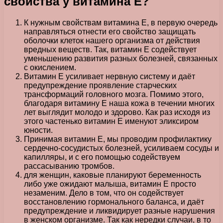
свойства у витамина Е?
К нужным свойствам витамина Е, в первую очередь
направляться отнести его свойство защищать
оболочки клеток нашего организма от действия
вредных веществ. Так, витамин Е содействует
уменьшению развития разных болезней, связанных
с окислением.
Витамин Е усиливает нервную систему и даёт
предупреждение проявление старческих
трансформаций головного мозга. Помимо этого,
благодаря витамину Е наша кожа в течении многих
лет выглядит молодо и здорово. Как раз исходя из
этого частенько витамин Е именуют эликсиром
юности.
Принимая витамин Е, мы проводим профилактику
сердечно-сосудистых болезней, усиливаем сосуды и
капилляры, и с его помощью содействуем
рассасыванию тромбов.
для женщин, каковые планируют беременность
либо уже ожидают малыша, витамин Е просто
незаменим. Дело в том, что он содействует
восстановлению гормонального баланса, и даёт
предупреждение и ликвидирует разные нарушения
в женском организме. Так как нередки случаи, в то