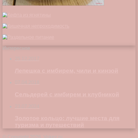
Интересное
25.12.2017
Лепешка с имбирем, чили и кинзой
07.04.2018
Сельдерей с имбирем и клубникой
23.07.2024
Золотое кольцо: лучшие места для
туризма и путешествий
© Copyright 2026, Vokez.ru