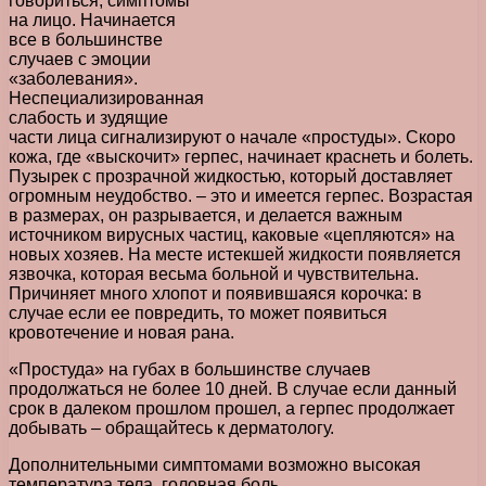
говориться, симптомы
на лицо. Начинается
все в большинстве
случаев с эмоции
«заболевания».
Неспециализированная
слабость и зудящие
части лица сигнализируют о начале «простуды». Скоро
кожа, где «выскочит» герпес, начинает краснеть и болеть.
Пузырек с прозрачной жидкостью, который доставляет
огромным неудобство. – это и имеется герпес. Возрастая
в размерах, он разрывается, и делается важным
источником вирусных частиц, каковые «цепляются» на
новых хозяев. На месте истекшей жидкости появляется
язвочка, которая весьма больной и чувствительна.
Причиняет много хлопот и появившаяся корочка: в
случае если ее повредить, то может появиться
кровотечение и новая рана.
«Простуда» на губах в большинстве случаев
продолжаться не более 10 дней. В случае если данный
срок в далеком прошлом прошел, а герпес продолжает
добывать – обращайтесь к дерматологу.
Дополнительными симптомами возможно высокая
температура тела, головная боль,