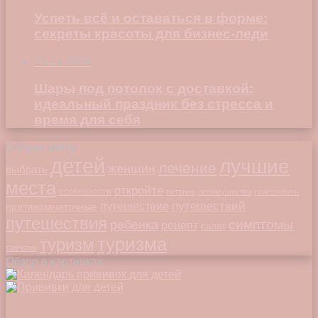
Успеть всё и оставаться в форме:
секреты красоты для бизнес-леди
23.04.2026
Шары под потолок с доставкой:
идеальный праздник без стресса и
время для себя
Облако меток
детей
лучшие
лечение
женщин
выбрать
места
откройте
особенности
питание
преимущества
приготовить
путешествий
путешествие
противозачаточные
путешествия
симптомы
ребенка
рецепт
салат
туризма
туризм
таблетки
Обзор в картинках