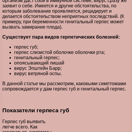
организм даст сбой в иммунной системе, вирус сразу же
заявит о себе. Имеется и другие обстоятельства, по
которым заболевание проявляется, рецидирует и
делается обстоятельством неприятных последствий. (К
примеру, при беременности генитальный герпес может
вызвать замирание плода).
Существует пара видов герпетических болезней:
герпес губ;
герпес слизистой оболочке оболочки рта;
генитальный герпес;
опоясывающий лишай
вирус Эпштейн Барр;
вирус ветряной оспы.
В данной статье мы рассмотрим, каковыми симптомами
сопровождается у дам герпес губ и генитальный герпес.
Показатели герпеса губ
Герпес губ выявить
легче всего. Как