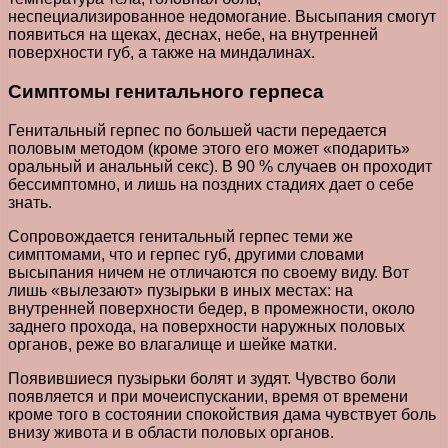
неспециализированное недомогание. Высыпания смогут
появиться на щеках, деснах, небе, на внутренней
поверхности губ, а также на миндалинах.
Симптомы генитального герпеса
Генитальный герпес по большей части передается
половым методом (кроме этого его может «подарить»
оральный и анальный секс). В 90 % случаев он проходит
бессимптомно, и лишь на поздних стадиях дает о себе
знать.
Сопровождается генитальный герпес теми же
симптомами, что и герпес губ, другими словами
высыпания ничем не отличаются по своему виду. Вот
лишь «вылезают» пузырьки в иных местах: на
внутренней поверхности бедер, в промежности, около
заднего прохода, на поверхности наружных половых
органов, реже во влагалище и шейке матки.
Появившиеся пузырьки болят и зудят. Чувство боли
появляется и при мочеиспускании, время от времени
кроме того в состоянии спокойствия дама чувствует боль
внизу живота и в области половых органов.