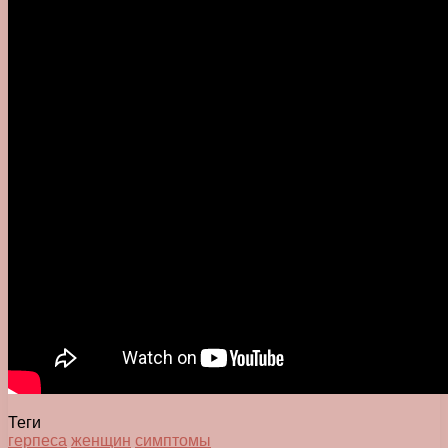
Теги
герпеса
женщин
симптомы