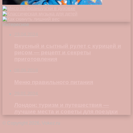
Интересное
23.04.2024
Вкусный и сытный рулет с курицей и
рисом — рецепт и секреты
приготовления
08.06.2018
Меню правильного питания
29.01.2024
Лондон: туризм и путешествия —
лучшие места и советы для поездки
© Copyright 2026, Vokez.ru