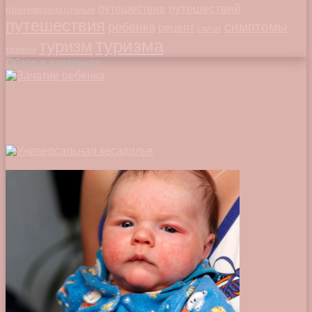
путешествий
путешествие
противозачаточные
путешествия
симптомы
ребенка
рецепт
салат
туризма
туризм
таблетки
Обзор в картинках