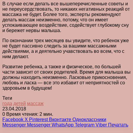
В случае если делать все вышеперечисленные советы и
не переусердствовать, то никаких негативных реакций от
массажа не будет. Более того, эксперты рекомендуют
делать массаж неизменно, потому, что он имеет
успокаивающее воздействие, содействует глубокому сну
и бережет нервы малыша.
По окончании трех месяцев вы увидите, что ребенок уже
не будет пассивно следить за вашими массажными
действиями, а и деятельно учавствовать во всем, что с
ним делают.
Развитие ребенка, а также и физическое, по большей
части зависит от своих родителей. Время для малыша вы
должны находить неизменно. Ласковые прикосновения,
любовь и ласка — все это избавит от неприятностей со
здоровьем в будущем!
Теги
года
детей
массаж
23.04.2018
0
Время чтения: 2 мин.
Facebook
X
Pinterest
Вконтакте
Одноклассники
Messenger
Messenger
WhatsApp
Telegram
Viber
Печатать