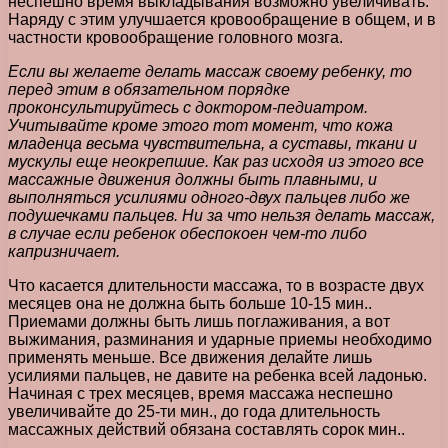
неспешно время выкладывания возможно увеличивать.
Наряду с этим улучшается кровообращение в общем, и в
частности кровообращение головного мозга.
Если вы желаете делать массаж своему ребенку, то
перед этим в обязательном порядке
проконсультируйтесь с доктором-педиатром.
Учитывайте кроме этого тот момент, что кожа
младенца весьма чувствительна, а суставы, ткани и
мускулы еще неокрепшие. Как раз исходя из этого все
массажные движения должны быть плавными, и
выполняться усилиями одного-двух пальцев либо же
подушечками пальцев. Ни за что нельзя делать массаж,
в случае если ребенок обеспокоен чем-то либо
капризничает.
Что касается длительности массажа, то в возрасте двух
месяцев она не должна быть больше 10-15 мин..
Приемами должны быть лишь поглаживания, а вот
выжимания, разминания и ударные приемы необходимо
применять меньше. Все движения делайте лишь
усилиями пальцев, не давите на ребенка всей ладонью.
Начиная с трех месяцев, время массажа неспешно
увеличивайте до 25-ти мин., до года длительность
массажных действий обязана составлять сорок мин..