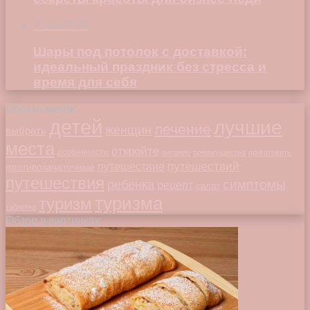
23.04.2026
Шары под потолок с доставкой:
идеальный праздник без стресса и
время для себя
Облако меток
детей
лучшие
лечение
женщин
выбрать
места
откройте
особенности
питание
преимущества
приготовить
путешествий
путешествие
противозачаточные
путешествия
симптомы
ребенка
рецепт
салат
туризма
туризм
таблетки
Обзор в картинках