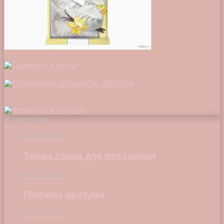
Интересное
03.05.2018
Трава сенна для похудения
16.04.2018
Полипы желудка
21.10.2019