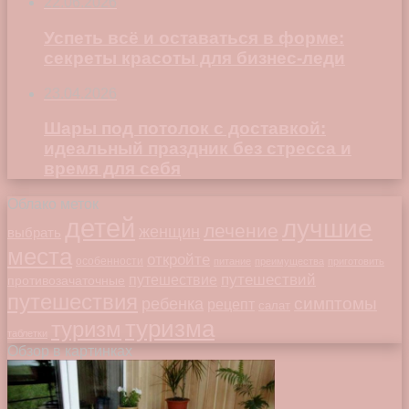
22.06.2026
Успеть всё и оставаться в форме:
секреты красоты для бизнес-леди
23.04.2026
Шары под потолок с доставкой:
идеальный праздник без стресса и
время для себя
Облако меток
детей
лучшие
лечение
женщин
выбрать
места
откройте
особенности
питание
преимущества
приготовить
путешествий
путешествие
противозачаточные
путешествия
симптомы
ребенка
рецепт
салат
туризма
туризм
таблетки
Обзор в картинках