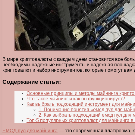
В мире криптовалюты с каждым днем становится все бол
необходимы надежные инструменты и надежная площадка 
криптовалют и набор инструментов, которые помогут вам
Содержание статьи:
Основные принципы и методы майнинга крипт
Что такое майнинг и как он функционирует?
Как выбрать подходящий инструмент для майн
1. Понимание понятия «емсд пул для май
2. Как выбрать подходящий емсд пул для 
Топ-5 популярных криптовалют для майнинга в 
ЕМСД пул для майнинга
— это современная платформа, к