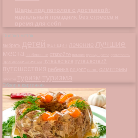
Шары под потолок с доставкой:
идеальный праздник без стресса и
время для себя
Облако меток
детей
лучшие
лечение
женщин
выбрать
места
откройте
особенности
питание
преимущества
приготовить
путешествий
путешествие
противозачаточные
путешествия
симптомы
ребенка
рецепт
салат
туризма
туризм
таблетки
Обзор в картинках