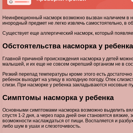
Неинфекционный насморк возможно вызван наличием в носо
инородный предмет не легко извлечь самостоятельно, в о
Существует еще аллергический насморк, который появляет
Обстоятельства насморка у ребенка
Главной причиной происхождения насморка у детей можн
малышей, и их еще не совсем окрепший организм не в сос
Резкий перепад температуры кроме этого есть достаточно
ребенок выходит на улицу в холодную погоду. Отек слизи
слизи. При насморке у ребенка закладываются носовые пути
Симптомы насморка у ребенка
Основными симптомами насморка возможно выделить вяло
спустя 1-2 дня, а через пара дней они становятся вязкие
возможности наслаждаться от пищи. Воспаляется и разбух
либо шум в ушах и слезоточивость.