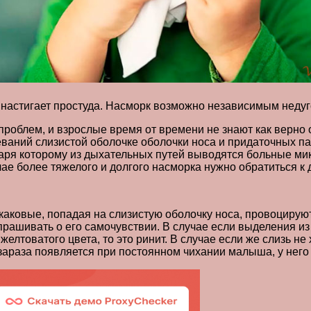
 настигает простуда. Насморк возможно независимым недуг
проблем, и взрослые время от времени не знают как верно 
еваний слизистой оболочке оболочки носа и придаточных п
аря которому из дыхательных путей выводятся больные ми
ае более тяжелого и долгого насморка нужно обратиться к д
каковые, попадая на слизистую оболочку носа, провоцирую
рашивать о его самочувствии. В случае если выделения из
елтоватого цвета, то это ринит. В случае если же слизь не 
зараза появляется при постоянном чихании малыша, у него 