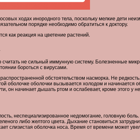
вых ходах инородного тела, поскольку мелкие дети неизме
бязательном порядке необходимо обратиться к доктору.
ся как реакция на цветение растений.
о считать не сильный иммунную систему. Болезненные мик
тоянии бороться с вирусами.
 распространенной обстоятельством насморка. Не редкость
стой оболочке оболочки вызывается холодом и начинается 
, он начинает дышать ртом и ослабевает, кроме этого у нег
сть, неспециализированное недомогание, головную боль.
, зеленого либо желтого цвета. Дыхание становиться затруд
ает слизистая оболочка носа. Время от времени может уве