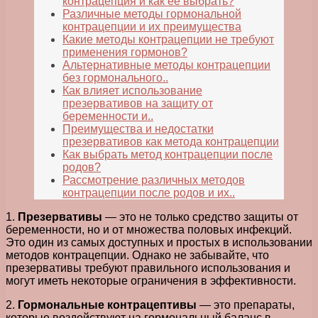
контрацепция и как ее выбрать?
Различные методы гормональной
контрацепции и их преимущества
Какие методы контрацепции не требуют
применения гормонов?
Альтернативные методы контрацепции
без гормонального..
Как влияет использование
презервативов на защиту от
беременности и..
Преимущества и недостатки
презервативов как метода контрацепции
Как выбрать метод контрацепции после
родов?
Рассмотрение различных методов
контрацепции после родов и их..
1.
Презервативы
— это не только средство защиты от
беременности, но и от множества половых инфекций.
Это один из самых доступных и простых в использовании
методов контрацепции. Однако не забывайте, что
презервативы требуют правильного использования и
могут иметь некоторые ограничения в эффективности.
2.
Гормональные контрацептивы
— это препараты,
которые воздействуют на гормональный баланс в