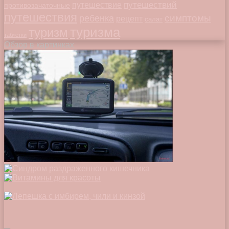
путешествий
путешествие
противозачаточные
путешествия
симптомы
ребенка
рецепт
салат
туризма
туризм
таблетки
Обзор в картинках