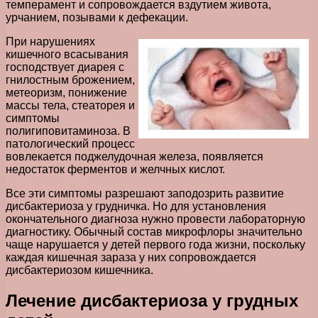
темперамент и сопровождается вздутием живота,
урчанием, позывами к дефекации.
При нарушениях
кишечного всасывания
господствует диарея с
гнилостным брожением,
метеоризм, понижение
массы тела, стеаторея и
симптомы
полигиповитаминоза. В
патологический процесс
вовлекается поджелудочная железа, появляется
недостаток ферментов и желчных кислот.
Все эти симптомы разрешают заподозрить развитие
дисбактериоза у грудничка. Но для установления
окончательного диагноза нужно провести лабораторную
диагностику. Обычный состав микрофлоры значительно
чаще нарушается у детей первого года жизни, поскольку
каждая кишечная зараза у них сопровождается
дисбактериозом кишечника.
Лечение дисбактериоза у грудных