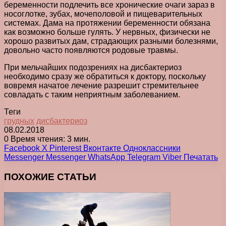
беременности подлечить все хронические очаги зараз в
носоглотке, зубах, мочеполовой и пищеварительных
системах. Дама на протяжении беременности обязана
как возможно больше гулять. У нервных, физически не
хорошо развитых дам, страдающих разными болезнями,
довольно часто появляются родовые травмы.
При мельчайших подозрениях на дисбактериоз
необходимо сразу же обратиться к доктору, поскольку
вовремя начатое лечение разрешит стремительнее
совладать с таким неприятным заболеванием.
Теги
грудных
дисбактериоз
08.02.2018
0
Время чтения: 3 мин.
Facebook
X
Pinterest
Вконтакте
Одноклассники
Messenger
Messenger
WhatsApp
Telegram
Viber
Печатать
ПОХОЖИЕ СТАТЬИ