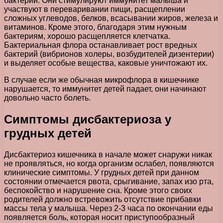
бактерии. Они стимулируют иммунитет малыша и
участвуют в переваривании пищи, расщеплении
сложных углеводов, белков, всасывании жиров, железа и
витаминов. Кроме этого, благодаря этим нужным
бактериям, хорошо расщепляется клетчатка.
Бактериальная флора останавливает рост вредных
бактерий (вибрионов холеры, возбудителей дизентерии)
и выделяет особые вещества, каковые уничтожают их.
В случае если же обычная микрофлора в кишечнике
нарушается, то иммунитет детей падает, они начинают
довольно часто болеть.
Симптомы дисбактериоза у
грудных детей
Дисбактериоз кишечника в начале может снаружи никак
не проявляться, но когда организм ослабел, появляются
клинические симптомы. У грудных детей при данном
состоянии отмечается рвота, срыгивание, запах изо рта,
беспокойство и нарушение сна. Кроме этого своих
родителей должно встревожить отсутствие прибавки
массы тела у малыша. Через 2-3 часа по окончании еды
появляется боль, которая носит приступообразный