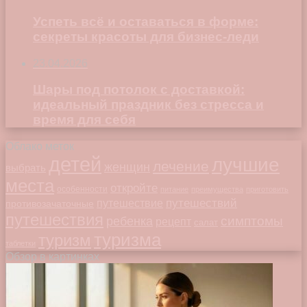
Успеть всё и оставаться в форме:
секреты красоты для бизнес-леди
23.04.2026
Шары под потолок с доставкой:
идеальный праздник без стресса и
время для себя
Облако меток
детей
лучшие
лечение
женщин
выбрать
места
откройте
особенности
питание
преимущества
приготовить
путешествий
путешествие
противозачаточные
путешествия
симптомы
ребенка
рецепт
салат
туризма
туризм
таблетки
Обзор в картинках