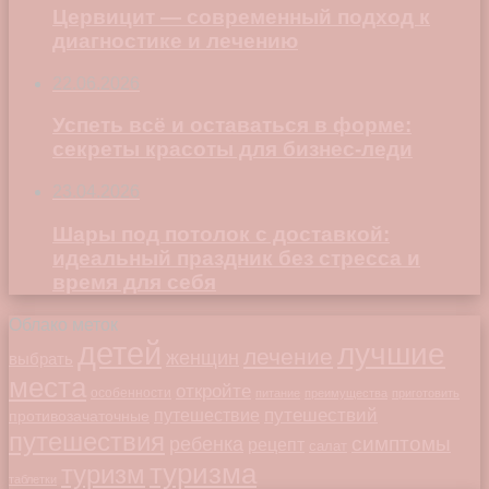
Цервицит — современный подход к
диагностике и лечению
22.06.2026
Успеть всё и оставаться в форме:
секреты красоты для бизнес-леди
23.04.2026
Шары под потолок с доставкой:
идеальный праздник без стресса и
время для себя
Облако меток
детей
лучшие
лечение
женщин
выбрать
места
откройте
особенности
питание
преимущества
приготовить
путешествий
путешествие
противозачаточные
путешествия
симптомы
ребенка
рецепт
салат
туризма
туризм
таблетки