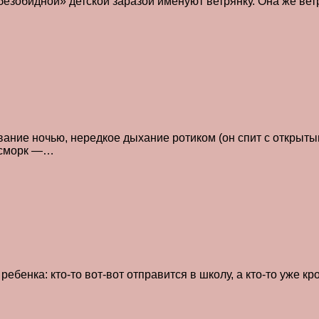
езобидной» детской заразой именуют ветрянку. Она же ветр
ание ночью, нередкое дыхание ротиком (он спит с открыты
асморк —…
бенка: кто-то вот-вот отправится в школу, а кто-то уже кр