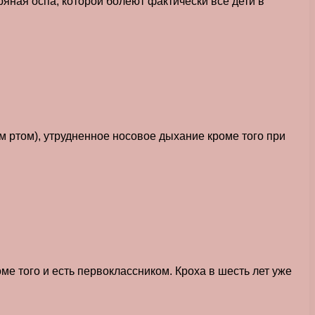
яная оспа, которой болеют фактически все дети в
м ртом), утрудненное носовое дыхание кроме того при
оме того и есть первоклассником. Кроха в шесть лет уже