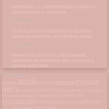
Цервицит — современный подход к
диагностике и лечению
22.06.2026
Успеть всё и оставаться в форме:
секреты красоты для бизнес-леди
23.04.2026
Шары под потолок с доставкой:
идеальный праздник без стресса и
время для себя
Облако меток
детей
лучшие
лечение
женщин
выбрать
места
откройте
особенности
питание
преимущества
приготовить
путешествий
путешествие
противозачаточные
путешествия
симптомы
ребенка
рецепт
салат
туризма
туризм