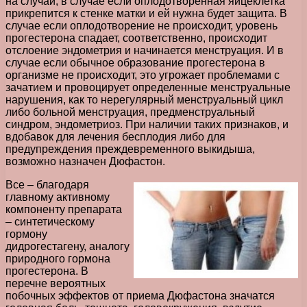
на случай, в случае если оплодотворенная яйцеклетка
прикрепится к стенке матки и ей нужна будет защита. В
случае если оплодотворение не происходит, уровень
прогестерона спадает, соответственно, происходит
отслоение эндометрия и начинается менструация. И в
случае если обычное образование прогестерона в
организме не происходит, это угрожает проблемами с
зачатием и провоцирует определенные менструальные
нарушения, как то нерегулярный менструальный цикл
либо больной менструация, предменструальный
синдром, эндометриоз. При наличии таких признаков, и
вдобавок для лечения бесплодия либо для
предупреждения преждевременного выкидыша,
возможно назначен Дюфастон.
Все – благодаря
главному активному
компоненту препарата
– синтетическому
гормону
дидрогестагену, аналогу
природного гормона
прогестерона. В
перечне вероятных
побочных эффектов от приема Дюфастона значатся