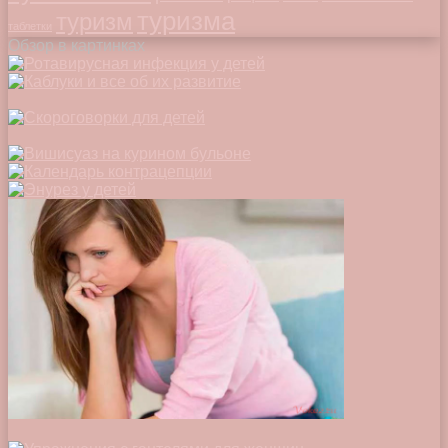
туризма
туризм
таблетки
Обзор в картинках