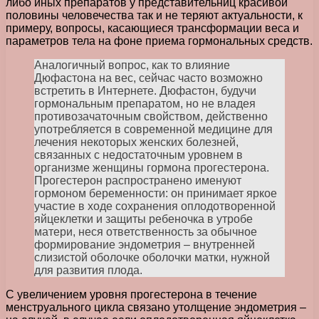
либо иных препаратов у представительниц красивой
половины человечества так и не теряют актуальности, к
примеру, вопросы, касающиеся трансформации веса и
параметров тела на фоне приема гормональных средств.
Аналогичный вопрос, как то влияние
Дюфастона на вес, сейчас часто возможно
встретить в Интернете. Дюфастон, будучи
гормональным препаратом, но не владея
противозачаточным свойством, действенно
употребляется в современной медицине для
лечения некоторых женских болезней,
связанных с недостаточным уровнем в
организме женщины гормона прогестерона.
Прогестерон распространено именуют
гормоном беременности: он принимает яркое
участие в ходе сохранения оплодотворенной
яйцеклетки и защиты ребеночка в утробе
матери, неся ответственность за обычное
формирование эндометрия – внутренней
слизистой оболочке оболочки матки, нужной
для развития плода.
С увеличением уровня прогестерона в течение
менструального цикла связано утолщение эндометрия –