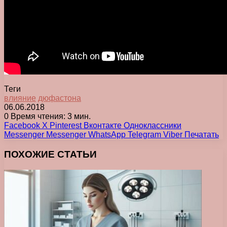
Теги
влияние
дюфастона
06.06.2018
0
Время чтения: 3 мин.
Facebook
X
Pinterest
Вконтакте
Одноклассники
Messenger
Messenger
WhatsApp
Telegram
Viber
Печатать
ПОХОЖИЕ СТАТЬИ