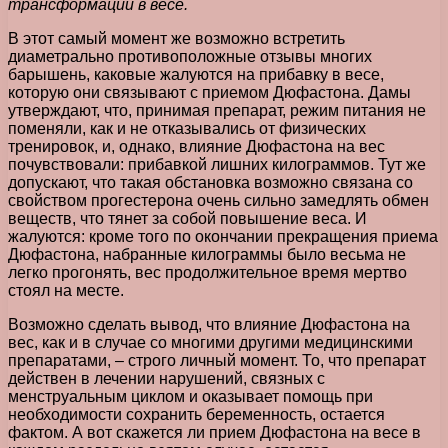
трансформаций в весе.
В этот самый момент же возможно встретить
диаметрально противоположные отзывы многих
барышень, каковые жалуются на прибавку в весе,
которую они связывают с приемом Дюфастона. Дамы
утверждают, что, принимая препарат, режим питания не
поменяли, как и не отказывались от физических
тренировок, и, однако, влияние Дюфастона на вес
почувствовали: прибавкой лишних килограммов. Тут же
допускают, что такая обстановка возможно связана со
свойством прогестерона очень сильно замедлять обмен
веществ, что тянет за собой повышение веса. И
жалуются: кроме того по окончании прекращения приема
Дюфастона, набранные килограммы было весьма не
легко прогонять, вес продолжительное время мертво
стоял на месте.
Возможно сделать вывод, что влияние Дюфастона на
вес, как и в случае со многими другими медицинскими
препаратами, – строго личный момент. То, что препарат
действен в лечении нарушений, связных с
менструальным циклом и оказывает помощь при
необходимости сохранить беременность, остается
фактом. А вот скажется ли прием Дюфастона на весе в