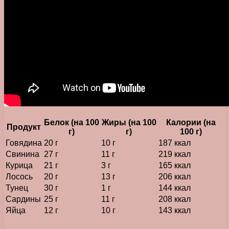
Белок (на 100
Жиры (на 100
Калории (на
Продукт
г)
г)
100 г)
Говядина
20 г
10 г
187 ккал
Свинина
27 г
11 г
219 ккал
Курица
21 г
3 г
165 ккал
Лосось
20 г
13 г
206 ккал
Тунец
30 г
1 г
144 ккал
Сардины
25 г
11 г
208 ккал
Яйца
12 г
10 г
143 ккал