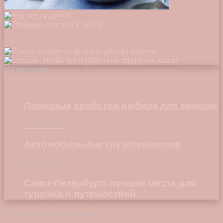
Интересное
21.12.2017
Полезные свойства имбиря для женщин
05.04.2019
Автомобильные грузоперевозки
26.09.2024
Санкт-Петербург: лучшие места для
туризма и путешествий
© Copyright 2026, Vokez.ru