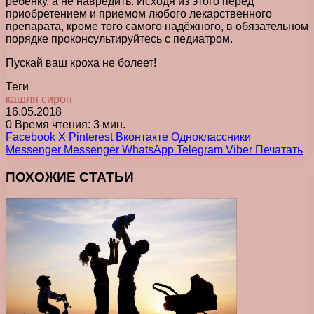
ребенку, а не навредить. Исходя из этого перед
приобретением и приемом любого лекарственного
препарата, кроме того самого надёжного, в обязательном
порядке проконсультируйтесь с педиатром.
Пускай ваш кроха не болеет!
Теги
кашля
сироп
16.05.2018
0
Время чтения: 3 мин.
Facebook
X
Pinterest
Вконтакте
Одноклассники
Messenger
Messenger
WhatsApp
Telegram
Viber
Печатать
ПОХОЖИЕ СТАТЬИ