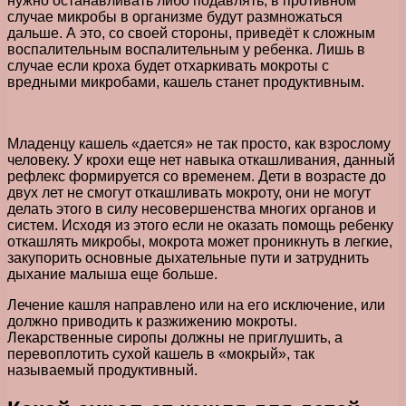
нужно останавливать либо подавлять, в противном
случае микробы в организме будут размножаться
дальше. А это, со своей стороны, приведёт к сложным
воспалительным воспалительным у ребенка. Лишь в
случае если кроха будет отхаркивать мокроты с
вредными микробами, кашель станет продуктивным.
Младенцу кашель «дается» не так просто, как взрослому
человеку. У крохи еще нет навыка откашливания, данный
рефлекс формируется со временем. Дети в возрасте до
двух лет не смогут откашливать мокроту, они не могут
делать этого в силу несовершенства многих органов и
систем. Исходя из этого если не оказать помощь ребенку
откашлять микробы, мокрота может проникнуть в легкие,
закупорить основные дыхательные пути и затруднить
дыхание малыша еще больше.
Лечение кашля направлено или на его исключение, или
должно приводить к разжижению мокроты.
Лекарственные сиропы должны не приглушить, а
перевоплотить сухой кашель в «мокрый», так
называемый продуктивный.