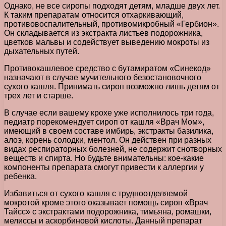
Однако, не все сиропы подходят детям, младше двух лет.
К таким препаратам относится отхаркивающий,
противовоспалительный, противомикробный «Гербион».
Он складывается из экстракта листьев подорожника,
цветков мальвы и содействует выведению мокроты из
дыхательных путей.
Противокашлевое средство с бутамиратом «Синекод»
назначают в случае мучительного безостановочного
сухого кашля. Принимать сироп возможно лишь детям от
трех лет и старше.
В случае если вашему крохе уже исполнилось три года,
педиатр порекомендует сироп от кашля «Врач Мом»,
имеющий в своем составе имбирь, экстракты базилика,
алоэ, корень солодки, ментол. Он действен при разных
видах респираторных болезней, не содержит снотворных
веществ и спирта. Но будьте внимательны: кое-какие
компоненты препарата смогут привести к аллергии у
ребенка.
Избавиться от сухого кашля с трудноотделяемой
мокротой кроме этого оказывает помощь сироп «Врач
Тайсс» с экстрактами подорожника, тимьяна, ромашки,
мелиссы и аскорбиновой кислоты. Данный препарат