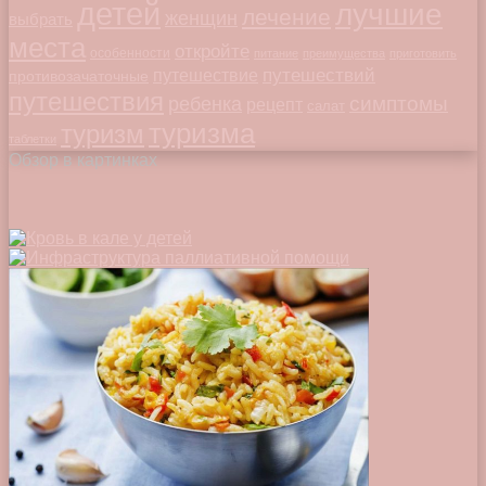
детей
лучшие
лечение
женщин
выбрать
места
откройте
особенности
питание
преимущества
приготовить
путешествий
путешествие
противозачаточные
путешествия
симптомы
ребенка
рецепт
салат
туризма
туризм
таблетки
Обзор в картинках