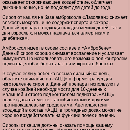
оказывает отхаркивающее воздействие, облегчает
дыхание ночью, но не подходит для детей до года.
Сироп от кашля на базе амброксола «Лазолван» снижает
вязкость мокроты и не содержит спирта и сахара.
Данный препарат подходит как для мелких детей, так и
для взрослых, и может назначаться аллергикам и
диабетикам.
Амброксол имеет в своем составе и «Амбробене».
Данный сироп хорошо снимает воспаление и усиливает
иммунитет. Но использовать его возможно под контролем
педиатра, чтоб избежать застоя мокроты в бронхах.
В случае если у ребенка весьма сильный кашель,
обратите внимание на «АЦЦ» в форме гранул для
изготовление сиропа. Данный препарат используют в
случае крайней необходимости для 10-дневных
малышей и строго под контролем педиатра. «АЦЦ»
нельзя давать вместе с антибиотиками и другими
противокашлевыми средствами. Ацетилцистеин,
входящий в состав «АЦЦ, в громадных дозах может не
хорошо воздействовать на функции почек и печени.
Сиропы от кашля должны оказать помощь вашему