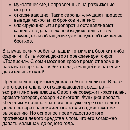
муколтические, направленные на разжижение
мокроты;
отхаркивающие. Такие сиропы улучшают процесс
вывода мокроты из бронхов и легких;
блокирующие. Эти препараты останавливают
кашель, но давать их необходимо лишь в том
случае, если обращение уже не идет об очищении
бронхов.
В случае если у ребенка нашли тонзиллит, бронхит либо
фарингит, быть может, доктор порекомендует сироп
«Трависил». С семи месяцев крохе время от времени
назначают препарат «Эвкабал», лечащий воспаление
дыхательных путей.
Превосходно зарекомендовал себя «Геделикс». В базе
этого растительного отхаркивающего средства —
экстракт листьев плюща. Сироп не содержит красителей,
ароматизаторов, сахара и алкоголя. Функционировать
«Геделикс» начинает мгновенно: уже через несколько
дней препарат разжижает мокроту и содействует ее
выведению. Но основное преимущество этого
противокашлевого средства в том, что его возможно
давать малышам до одного года.