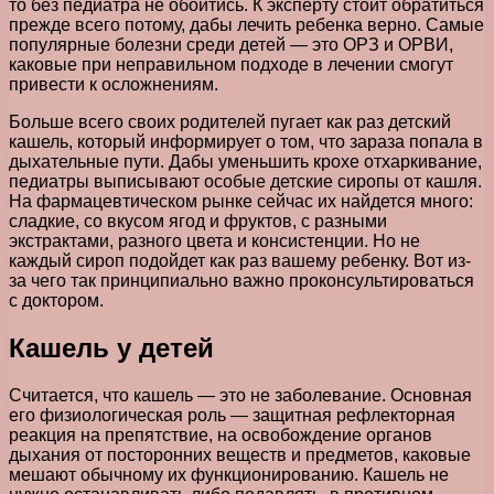
то без педиатра не обойтись. К эксперту стоит обратиться
прежде всего потому, дабы лечить ребенка верно. Самые
популярные болезни среди детей — это ОРЗ и ОРВИ,
каковые при неправильном подходе в лечении смогут
привести к осложнениям.
Больше всего своих родителей пугает как раз детский
кашель, который информирует о том, что зараза попала в
дыхательные пути. Дабы уменьшить крохе отхаркивание,
педиатры выписывают особые детские сиропы от кашля.
На фармацевтическом рынке сейчас их найдется много:
сладкие, со вкусом ягод и фруктов, с разными
экстрактами, разного цвета и консистенции. Но не
каждый сироп подойдет как раз вашему ребенку. Вот из-
за чего так принципиально важно проконсультироваться
с доктором.
Кашель у детей
Считается, что кашель — это не заболевание. Основная
его физиологическая роль — защитная рефлекторная
реакция на препятствие, на освобождение органов
дыхания от посторонних веществ и предметов, каковые
мешают обычному их функционированию. Кашель не