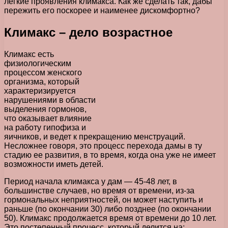
легкие проявления климакса. Как же сделать так, дабы
пережить его поскорее и наименее дискомфортно?
Климакс – дело возрастное
Климакс есть
физиологическим
процессом женского
организма, который
характеризируется
нарушениями в области
выделения гормонов,
что оказывает влияние
на работу гипофиза и
яичников, и ведет к прекращению менструаций.
Несложнее говоря, это процесс перехода дамы в ту
стадию ее развития, в то время, когда она уже не имеет
возможности иметь детей.
Период начала климакса у дам — 45-48 лет, в
большинстве случаев, но время от времени, из-за
гормональных неприятностей, он может наступить и
раньше (по окончании 30) либо позднее (по окончании
50). Климакс продолжается время от времени до 10 лет.
Это постепенный процесс, который делится на: