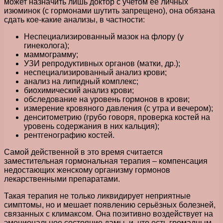
может назначить лишь доктор с учетом ее личных
изюминок (с гормонами шутить запрещено), она обязана
сдать кое-какие анализы, в частности:
Неспециализированный мазок на флору (у
гинеколога);
маммограмму;
УЗИ репродуктивных органов (матки, др.);
неспециализированный анализ крови;
анализ на липидный комплекс;
биохимический анализ крови;
обследование на уровень гормонов в крови;
измерение кровяного давления (с утра и вечером);
денситометрию (грубо говоря, проверка костей на
уровень содержания в них кальция);
рентгенографию костей.
Самой действенной в это время считается
заместительная гормональная терапия – компенсация
недостающих женскому организму гормонов
лекарственными препаратами.
Такая терапия не только ликвидирует неприятные
симптомы, но и мешает появлению серьёзных болезней,
связанных с климаксом. Она позитивно воздействует на
эмоциональное состояние дамы, и, что есть громадным