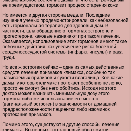
ее преимуществом, тормозит процесс старения кожи.
Но имеется и другая сторона медали. Последние
изучения ученых продемонстрировали, как небезопасной
есть гормональная терапия для здоровья дам. В
частности, шла обращение о гормонах эстрогене и
прогестероне, каковые назначают при таком лечении.
Оказывается, использование этих гормонов имеют такие
побочные действия, как увеличение риска болезней
сердечнососудистой системы (инфаркт, инсульт) и рака
груди.
Но все ж эстроген сейчас – один из самых действенных
средств лечения признаков климакса, особенно так
называемых приливов и сухости влагалища. Кое-какие
дамы, у которых климакс протекает особенно не легко,
просто не смогут без него обойтись. Исходя из этого
доктор может назначить минимальную дозу этого
гормона либо же использование его местно
(вагинальный эстроген) в зависимости от домашней
предрасположенности пациентки либо изюминок
протекания признаков.
Помимо этого, существуют и другие способы лечения
климакса. Во-первых, это здоровый образ жизни.