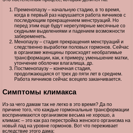
Пременопаузу – начальную стадию, в то время,
когда в первый раз нарушается работа яичников с
последующим прекращением менструаций. Но
перед этим еще будут нерегулярные месячные со
скудными выделениями и падением возможности
забеременеть.
Менопаузу – стадия прекращения менструаций и
следственно выработки половых гормонов. Сейчас
в организме женщины происходят необратимые
трансформации, как, к примеру, уменьшение матки,
утончение оболочки влагалища, др.
Постменопаузу – конечная стадия,
продолжающаяся от трех до пяти лет в среднем.
Работа яичников сейчас всецело заканчивается.
Симптомы климакса
Из-за чего дамам так не легко в это время? Да по
причине того, что каждые гормональные трансформации
воспринимаются организмом весьма не хорошо, а
климакс – это как раз перестройка женского организма на
новый лад на уровне гормонов. Вот что переживает
вследствие этого дама: