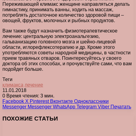
Переживающей климакс женщине направляться делать
гимнастику, принимать ванны, ходить на массаж,
потреблять достаточное количество здоровой пищи –
овощей, фруктов, молочных и рыбных продуктов.
Вам также будут назначить физиотерапевтическое
лечение: центральную электроанальгезию,
гальванизацию головного мозга и шейно-лицевой
области, иглорефлексотерапию и др. Кроме этого
употребляются советы народной медицины, в частности
прием травяных отваров. Поинтересуйтесь у своего
доктора об этих способах, и прочувствуйте сами, что вам
подойдет больше.
Теги
климакса
лечение
11.01.2018
0
Время чтения: 3 мин.
Facebook
X
Pinterest
Вконтакте
Одноклассники
Messenger
Messenger
WhatsApp
Telegram
Viber
Печатать
ПОХОЖИЕ СТАТЬИ