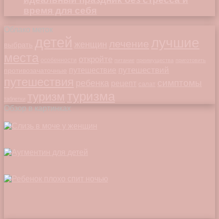
время для себя
Облако меток
детей
лучшие
лечение
женщин
выбрать
места
откройте
особенности
питание
преимущества
приготовить
путешествий
путешествие
противозачаточные
путешествия
симптомы
ребенка
рецепт
салат
туризма
туризм
таблетки
Обзор в картинках