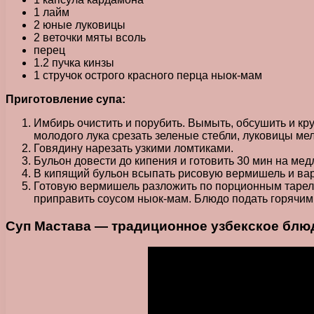
1 лайм
2 юные луковицы
2 веточки мяты всоль
перец
1.2 пучка кинзы
1 стручок острого красного перца ныок-мам
Приготовление супа:
Имбирь очистить и порубить. Вымыть, обсушить и кру
молодого лука срезать зеленые стебли, луковицы мел
Говядину нарезать узкими ломтиками.
Бульон довести до кипения и готовить 30 мин на мед
В кипящий бульон всыпать рисовую вермишель и вар
Готовую вермишель разложить по порционным тарелк
приправить соусом ныок-мам. Блюдо подать горячим
Суп Мастава — традиционное узбекское блю