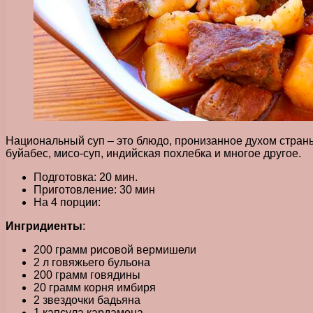
Национальный суп – это блюдо, пронизанное духом страны,
буйабес, мисо-суп, индийская похлебка и многое другое.
Подготовка: 20 мин.
Приготовление: 30 мин
На 4 порции:
Ингридиенты
:
200 грамм рисовой вермишели
2 л говяжьего бульона
200 грамм говядины
20 грамм корня имбиря
2 звездочки бадьяна
1 капсула кардамона