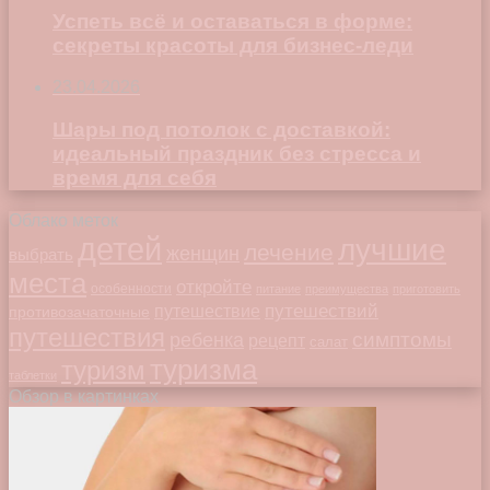
Успеть всё и оставаться в форме:
секреты красоты для бизнес-леди
23.04.2026
Шары под потолок с доставкой:
идеальный праздник без стресса и
время для себя
Облако меток
детей
лучшие
лечение
женщин
выбрать
места
откройте
особенности
питание
преимущества
приготовить
путешествий
путешествие
противозачаточные
путешествия
симптомы
ребенка
рецепт
салат
туризма
туризм
таблетки
Обзор в картинках