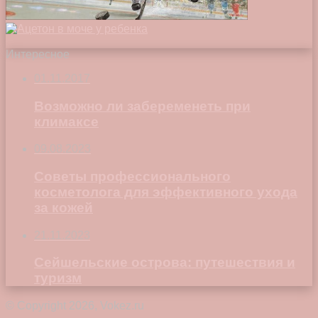
Интересное
01.11.2017
Возможно ли забеременеть при
климаксе
09.08.2023
Советы профессионального
косметолога для эффективного ухода
за кожей
21.11.2023
Сейшельские острова: путешествия и
туризм
© Copyright 2026, Vokez.ru