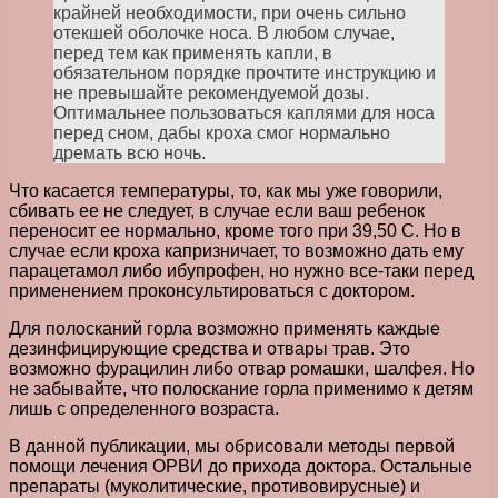
крайней необходимости, при очень сильно
отекшей оболочке носа. В любом случае,
перед тем как применять капли, в
обязательном порядке прочтите инструкцию и
не превышайте рекомендуемой дозы.
Оптимальнее пользоваться каплями для носа
перед сном, дабы кроха смог нормально
дремать всю ночь.
Что касается температуры, то, как мы уже говорили,
сбивать ее не следует, в случае если ваш ребенок
переносит ее нормально, кроме того при 39,50 С. Но в
случае если кроха капризничает, то возможно дать ему
парацетамол либо ибупрофен, но нужно все-таки перед
применением проконсультироваться с доктором.
Для полосканий горла возможно применять каждые
дезинфицирующие средства и отвары трав. Это
возможно фурацилин либо отвар ромашки, шалфея. Но
не забывайте, что полоскание горла применимо к детям
лишь с определенного возраста.
В данной публикации, мы обрисовали методы первой
помощи лечения ОРВИ до прихода доктора. Остальные
препараты (муколитические, противовирусные) и