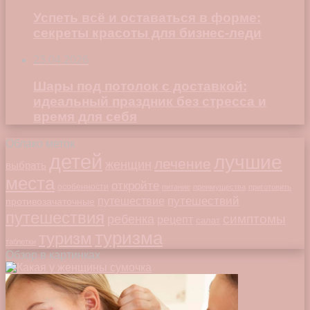
Успеть всё и оставаться в форме:
секреты красоты для бизнес-леди
23.04.2026
Шары под потолок с доставкой:
идеальный праздник без стресса и
время для себя
Облако меток
детей
лучшие
лечение
женщин
выбрать
места
откройте
особенности
питание
преимущества
приготовить
путешествий
путешествие
противозачаточные
путешествия
симптомы
ребенка
рецепт
салат
туризма
туризм
таблетки
Обзор в картинках