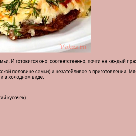
и. И готовится оно, соответственно, почти на каждый праз
жской половине семьи) и незатейливое в приготовлении. М
к и в холодном виде.
кий кусочек)