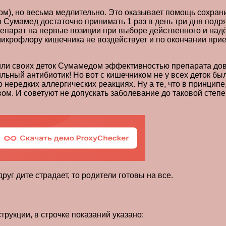
лом), но весьма медлительно. Это оказывает помощь сохран
ого Сумамед достаточно принимать 1 раз в день три дня под
репарат на первые позиции при выборе действенного и надё
икрофлору кишечника не воздействует и по окончании прие
чили своих деток Сумамедом эффективностью препарата до
льный антибиотик! Но вот с кишечником не у всех деток бы
 нередких аллергических реакциях. Ну а те, что в принцип
м. И советуют не допускать заболевание до таковой степе
руг дите страдает, то родители готовы на все.
рукции, в строчке показаний указано: