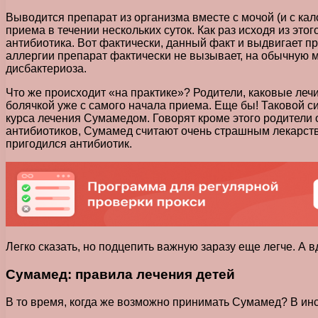
Выводится препарат из организма вместе с мочой (и с ка
приема в течении нескольких суток. Как раз исходя из эт
антибиотика. Вот фактически, данный факт и выдвигает п
аллергии препарат фактически не вызывает, на обычную м
дисбактериоза.
Что же происходит «на практике»? Родители, каковые ле
болячкой уже с самого начала приема. Еще бы! Таковой си
курса лечения Сумамедом. Говорят кроме этого родители о
антибиотиков, Сумамед считают очень страшным лекарство
пригодился антибиотик.
Легко сказать, но подцепить важную заразу еще легче. А вд
Сумамед: правила лечения детей
В то время, когда же возможно принимать Сумамед? В инст