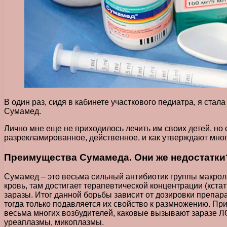
В один раз, сидя в кабинете участкового педиатра, я ста
Сумамед.
Лично мне еще не приходилось лечить им своих детей, но 
разрекламированное, действенное, и как утверждают мно
Преимущества Сумамеда. Они же недостатки
Сумамед – это весьма сильный антибиотик группы макроли
кровь, там достигает терапевтической концентрации (кста
заразы. Итог данной борьбы зависит от дозировки препара
тогда только подавляется их свойство к размножению. При
весьма многих возбудителей, каковые вызывают заразе ЛО
уреаплазмы, микоплазмы.