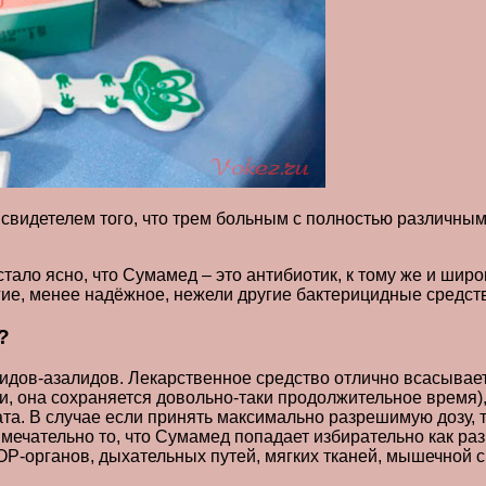
ла свидетелем того, что трем больным с полностью различны
стало ясно, что Сумамед – это антибиотик, к тому же и шир
гие, менее надёжное, нежели другие бактерицидные средст
?
дов-азалидов. Лекарственное средство отлично всасываетс
ти, она сохраняется довольно-таки продолжительное время)
та. В случае если принять максимально разрешимую дозу, т
мечательно то, что Сумамед попадает избирательно как раз
Р-органов, дыхательных путей, мягких тканей, мышечной с