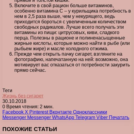
прямой и толстой кишки.
Включите в свой рацион больше витаминов,
особенно витамина С – у курильщика потребность в
нем в 2,5 раза выше, чем у некурящего, ведь
приходится бороться с увеличенным количеством
свободных радикалов. Лучше всего получать эти
витамины из пищи: цитрусовых, киви, сладкого
перца. Полезны в рационе и полиненасыщенные
жирные кислоты, которые можно найти в рыбе (или
рыбьем жире) и масле холодного отжима.
Прежде чем открыть пачку сигарет, взгляните на
фотографию, напечатанную на ней: возможно, она
мотивирует вас отказаться от потребности закурить
прямо сейчас.
Теги
Жизнь без сигарет
30.10.2018
0
Время чтения: 2 мин.
Facebook
X
Pinterest
Вконтакте
Одноклассники
Messenger
Messenger
WhatsApp
Telegram
Viber
Печатать
ПОХОЖИЕ СТАТЬИ