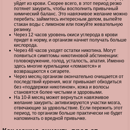
уйдет из крови. Скорее всего, в этот период резко
потянет закурить, чтобы восполнить привычный
химический баланс. Это навязчивое желание можно
перебить: займитесь интересным делом, выпейте
стакан воды с лимоном или пожуйте жевательную
резинку.
Через 12 часов уровень окиси углерода в крови
придет в норму, и организм начнет получать больше
кислорода.
Через 48 часов уходят остатки никотина. Могут
появиться симптомы никотиновой абстиненции:
головокружение, голод, усталость, апатия. Именно
здесь многие курильщики «ломаются» и
возвращаются к сигарете.
Через месяц организм окончательно очищается от
последствий курения, мозг привыкает обходиться
без «поддержки никотином», кожа и волосы
становятся более чистыми и здоровыми.
На 10-й месяц может вернуться навязчивое
желание закурить: активизируются участки мозга,
отвечающие за удовольствие. Если пережить этот
период, то организм больше практически не будет
напоминать о вредной привычке.