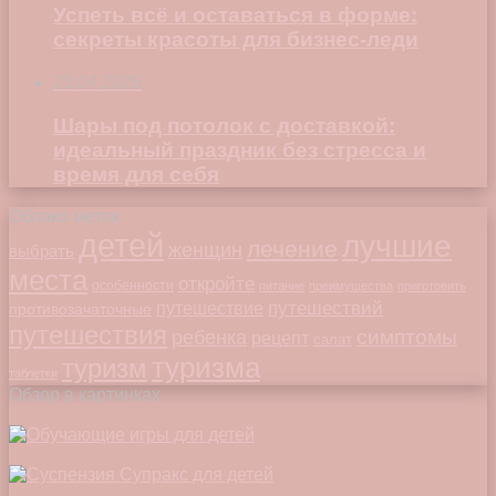
Успеть всё и оставаться в форме:
секреты красоты для бизнес-леди
23.04.2026
Шары под потолок с доставкой:
идеальный праздник без стресса и
время для себя
Облако меток
детей
лучшие
лечение
женщин
выбрать
места
откройте
особенности
питание
преимущества
приготовить
путешествий
путешествие
противозачаточные
путешествия
симптомы
ребенка
рецепт
салат
туризма
туризм
таблетки
Обзор в картинках