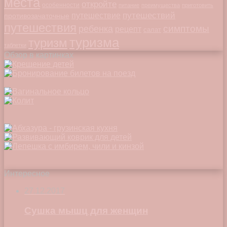
места
откройте
особенности
питание
преимущества
приготовить
путешествий
путешествие
противозачаточные
путешествия
симптомы
ребенка
рецепт
салат
туризма
туризм
таблетки
Обзор в картинках
Интересное
27.12.2017
Сушка мышц для женщин