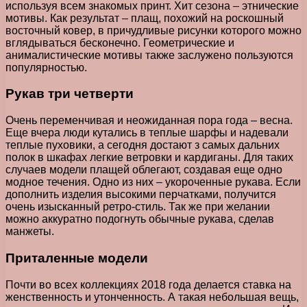
используя всем знакомых принт. Хит сезона – этнические
мотивы. Как результат – плащ, похожий на роскошный
восточный ковер, в причудливые рисунки которого можно
вглядываться бесконечно. Геометрические и
анималистические мотивы также заслужено пользуются
популярностью.
Рукав три четверти
Очень переменчивая и неожиданная пора года – весна.
Еще вчера люди кутались в теплые шарфы и надевали
теплые пуховики, а сегодня достают з самых дальних
полок в шкафах легкие ветровки и кардиганы. Для таких
случаев модели плащей облегают, создавая еще одно
модное течения. Одно из них – укороченные рукава. Если
дополнить изделия высокими перчатками, получится
очень изысканный ретро-стиль. Так же при желании
можно аккуратно подогнуть обычные рукава, сделав
манжеты.
Приталенные модели
Почти во всех коллекциях 2018 года делается ставка на
женственность и утонченность. А такая небольшая вещь,