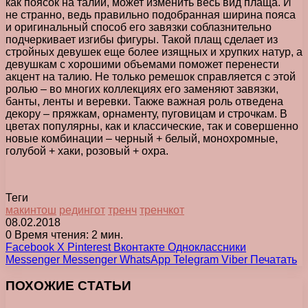
как поясок на талии, может изменить весь вид плаща. И
не странно, ведь правильно подобранная ширина пояса
и оригинальный способ его завязки соблазнительно
подчеркивает изгибы фигуры. Такой плащ сделает из
стройных девушек еще более изящных и хрупких натур, а
девушкам с хорошими объемами поможет перенести
акцент на талию. Не только ремешок справляется с этой
ролью – во многих коллекциях его заменяют завязки,
банты, ленты и веревки. Также важная роль отведена
декору – пряжкам, орнаменту, пуговицам и строчкам. В
цветах популярны, как и классические, так и совершенно
новые комбинации – черный + белый, монохромные,
голубой + хаки, розовый + охра.
Теги
макинтош
редингот
тренч
тренчкот
08.02.2018
0
Время чтения: 2 мин.
Facebook
X
Pinterest
Вконтакте
Одноклассники
Messenger
Messenger
WhatsApp
Telegram
Viber
Печатать
ПОХОЖИЕ СТАТЬИ