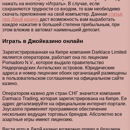
нажать на кнопочку «Играть». В случае, если
сохраняются трудности со входом, то вам необходимо
скачать приложение на свой компьютер. Данная
статья
про Джой казино
даст возможность вам выработать
каждое нажатие в большей степени прибыльным, при
этом вложив в автомат наименьший депозит.
Играть в Джойказино онлайн
Зарегистрированная на Кипре компания Darklace Limited
является оператором, работает она по лицензии
Pomadoro N.V., которое выдало правительство
Нидерландских Антильских островов. Юридические
адреса и номер лицензии обоих организаций размещены
в пользовательском соглашении на официальном сайте
казино.
Оператором казино для стран СНГ значится компания
Darmaco Trading, которая зарегистрирована на Кипре. Ее
адрес детализируйте на официальном интернет-портале.
Joycasino применяет программное обеспечение
нескольких ведущих торговых брендов. Абсолютно все
азартные игры имеют лицензию.
Вести игру в Джой казино возможно прямо в браузере