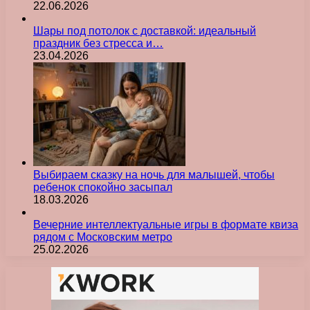
22.06.2026
Шары под потолок с доставкой: идеальный
праздник без стресса и…
23.04.2026
Выбираем сказку на ночь для малышей, чтобы
ребенок спокойно засыпал
18.03.2026
Вечерние интеллектуальные игры в формате квиза
рядом с Московским метро
25.02.2026