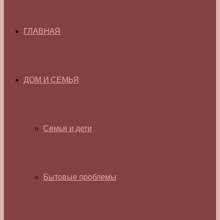
ГЛАВНАЯ
ДОМ И СЕМЬЯ
Семья и дети
Бытовые проблемы