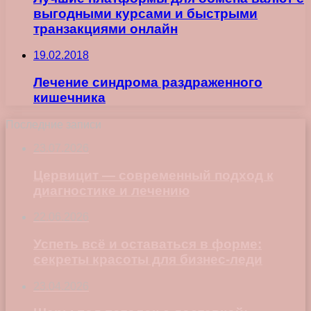
выгодными курсами и быстрыми
транзакциями онлайн
19.02.2018
Лечение синдрома раздраженного
кишечника
Последние записи
23.07.2026
Цервицит — современный подход к
диагностике и лечению
22.06.2026
Успеть всё и оставаться в форме:
секреты красоты для бизнес-леди
23.04.2026