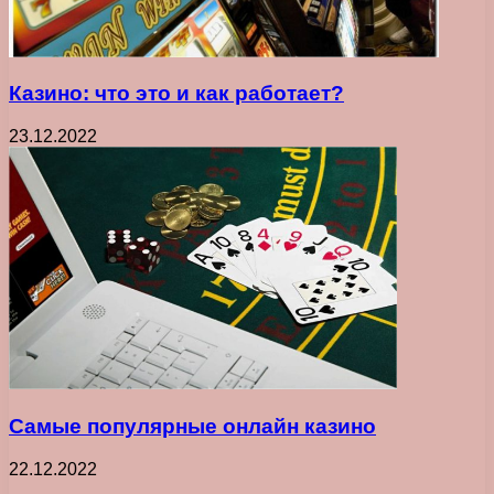
Казино: что это и как работает?
23.12.2022
Самые популярные онлайн казино
22.12.2022