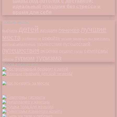
Шары под потолок с доставкой:
идеальный праздник без стресса и
время для себя
Облако меток
детей
лучшие
лечение
женщин
выбрать
места
откройте
особенности
питание
преимущества
приготовить
путешествий
путешествие
противозачаточные
путешествия
симптомы
ребенка
рецепт
салат
туризма
туризм
таблетки
Обзор в картинках