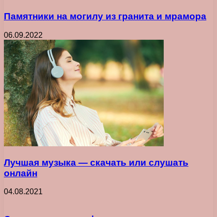
Памятники на могилу из гранита и мрамора
06.09.2022
Лучшая музыка — скачать или слушать
онлайн
04.08.2021