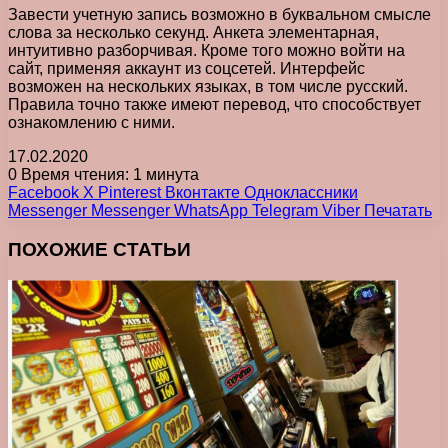
Завести учетную запись возможно в буквальном смысле
слова за несколько секунд. Анкета элементарная,
интуитивно разборчивая. Кроме того можно войти на
сайт, применяя аккаунт из соцсетей. Интерфейс
возможен на нескольких языках, в том числе русский.
Правила точно также имеют перевод, что способствует
ознакомлению с ними.
17.02.2020
0
Время чтения: 1 минута
Facebook
X
Pinterest
Вконтакте
Одноклассники
Messenger
Messenger
WhatsApp
Telegram
Viber
Печатать
ПОХОЖИЕ СТАТЬИ