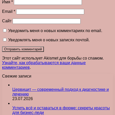
Имя
*
Email
*
Сайт
Уведомить меня о новых комментариях по email.
Уведомлять меня о новых записях почтой.
Этот сайт использует Akismet для борьбы со спамом.
Узнайте, как обрабатываются ваши данные
комментариев
.
Свежие записи
Цервицит — современный подход к диагностике и
лечению
23.07.2026
Успеть всё и оставаться в форме: секреты красоты
для бизнес-леди