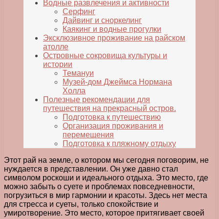
Водные развлечения и активности
Серфинг
Дайвинг и сноркелинг
Каякинг и водные прогулки
Эксклюзивное проживание на райском
атолле
Островные сокровища культуры и
истории
Темануи
Музей-дом Джеймса Нормана
Холла
Полезные рекомендации для
путешествия на прекрасный остров.
Подготовка к путешествию
Организация проживания и
перемещения
Подготовка к пляжному отдыху
Этот рай на земле, о котором мы сегодня поговорим, не
нуждается в представлении. Он уже давно стал
символом роскоши и идеального отдыха. Это место, где
можно забыть о суете и проблемах повседневности,
погрузиться в мир гармонии и красоты. Здесь нет места
для стресса и суеты, только спокойствие и
умиротворение. Это место, которое притягивает своей