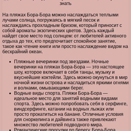
На пляжах Бора-Бора можно наслаждаться теплыми
лучами солнца, погружаясь в мягкий песок и
наслаждаясь прохладным бризом, который приносит с
собой ароматы экзотических цветов. Здесь каждый
найдет свое место под солнцем: от любителей активного
отдыха до тех, кто предпочитает спокойное занятие,
такое как чтение книги или просто наслаждение видом на
бескрайний океан.
Пляжные вечеринки под звездами. Ночные
вечеринки на пляжах Бора-Бора — это настоящее
шоу, которое включает в себя танцы, музыку и
вкуснейшие коктейли. Здесь можно окунуться в мир
ночной жизни острова и насладиться яркими огнями
и волнами, омывающими берег.
Водные виды спорта. Пляжи Бора-Бора —
идеальное место для занятий водными видами
спорта. Здесь можно попробовать себя в серфинге,
виндсерфинге, катании на водных лыжах или
просто прокатиться на банане. Отличные условия
для сноркелинга и дайвинга также привлекают
множество любителей подводного мира.
Романтические прогулки по берегу. Бора-Бора