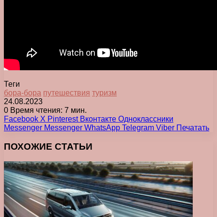
Теги
бора-бора
путешествия
туризм
24.08.2023
0
Время чтения: 7 мин.
Facebook
X
Pinterest
Вконтакте
Одноклассники
Messenger
Messenger
WhatsApp
Telegram
Viber
Печатать
ПОХОЖИЕ СТАТЬИ